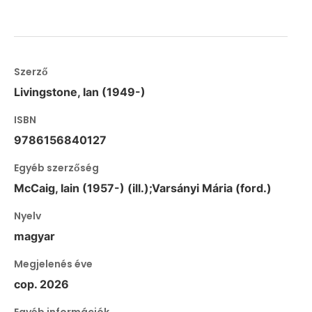
Szerző
Livingstone, Ian (1949-)
ISBN
9786156840127
Egyéb szerzőség
McCaig, Iain (1957-) (ill.);Varsányi Mária (ford.)
Nyelv
magyar
Megjelenés éve
cop. 2026
Egyéb információk