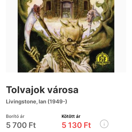
Tolvajok városa
Livingstone, Ian (1949-)
Borító ár
Kötött ár
5 700 Ft
5 130 Ft