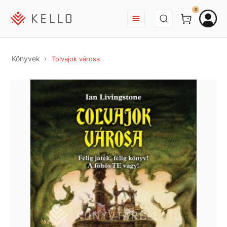
BEJELENTKEZÉS
0
Könyvek
Tolvajok városa