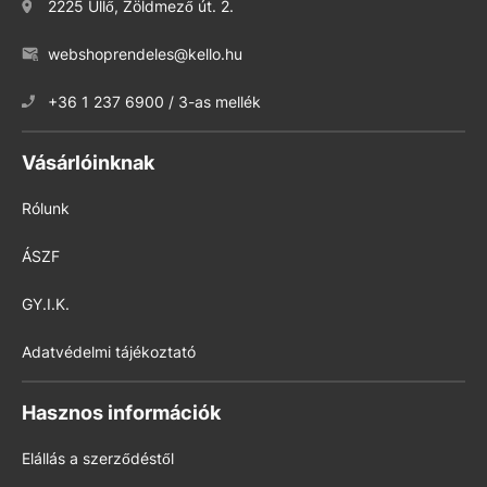
2225 Üllő, Zöldmező út. 2.
webshoprendeles@kello.hu
+36 1 237 6900 / 3-as mellék
Vásárlóinknak
Rólunk
ÁSZF
GY.I.K.
Adatvédelmi tájékoztató
Hasznos információk
Elállás a szerződéstől