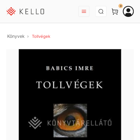
BEJELENTKEZÉS
0
Könyvek
Tollvégek