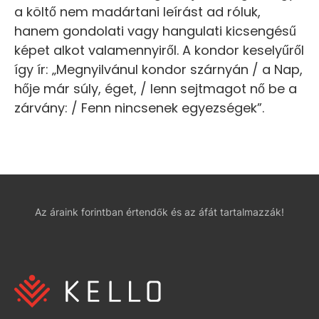
a költő nem madártani leírást ad róluk,
hanem gondolati vagy hangulati kicsengésű
képet alkot valamennyiről. A kondor keselyűről
így ír: „Megnyilvánul kondor szárnyán / a Nap,
hője már súly, éget, / lenn sejtmagot nő be a
zárvány: / Fenn nincsenek egyezségek”.
Az áraink forintban értendők és az áfát tartalmazzák!