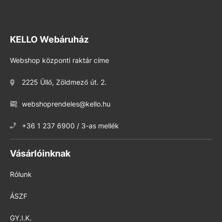
KELLO Webáruház
Webshop központi raktár címe
2225 Üllő, Zöldmező út. 2.
webshoprendeles@kello.hu
+36 1 237 6900 / 3-as mellék
Vásárlóinknak
Rólunk
ÁSZF
GY.I.K.