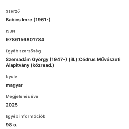
Szerző
Babics Imre (1961-)
ISBN
9786156801784
Egyéb szerzőség
Szemadám György (1947-) (ill.);Cédrus Művészeti
Alapítvány (közread.)
Nyelv
magyar
Megjelenés éve
2025
Egyéb információk
98 o.