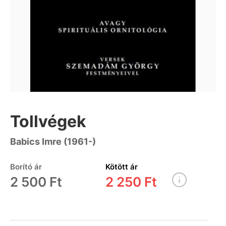
Tollvégek
Babics Imre (1961-)
Borító ár
Kötött ár
2 500 Ft
2 250 Ft