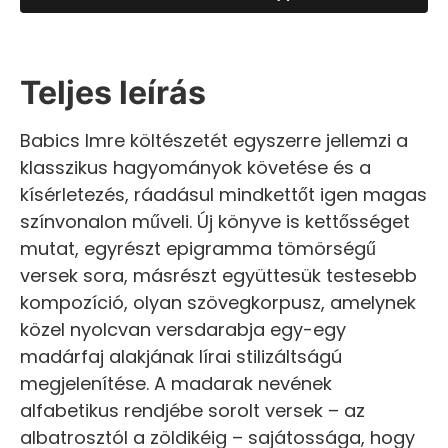
Teljes leírás
Babics Imre költészetét egyszerre jellemzi a
klasszikus hagyományok követése és a
kísérletezés, ráadásul mindkettőt igen magas
színvonalon műveli. Új könyve is kettősséget
mutat, egyrészt epigramma tömörségű
versek sora, másrészt együttesük testesebb
kompozíció, olyan szövegkorpusz, amelynek
közel nyolcvan versdarabja egy-egy
madárfaj alakjának lírai stilizáltságú
megjelenítése. A madarak nevének
alfabetikus rendjébe sorolt versek – az
albatrosztól a zöldikéig – sajátossága, hogy