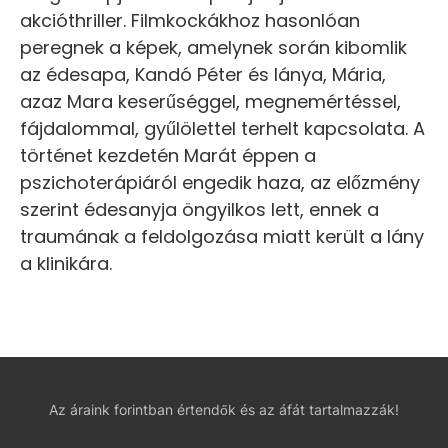
akcióthriller. Filmkockákhoz hasonlóan
peregnek a képek, amelynek során kibomlik
az édesapa, Kandó Péter és lánya, Mária,
azaz Mara keserűséggel, megnemértéssel,
fájdalommal, gyűlölettel terhelt kapcsolata. A
történet kezdetén Marát éppen a
pszichoterápiáról engedik haza, az előzmény
szerint édesanyja öngyilkos lett, ennek a
traumának a feldolgozása miatt került a lány
a klinikára.
Az áraink forintban értendők és az áfát tartalmazzák!