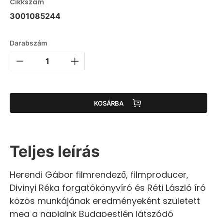
Cikkszám
3001085244
Darabszám
KOSÁRBA
Teljes leírás
Herendi Gábor filmrendező, filmproducer,
Divinyi Réka forgatókönyvíró és Réti László író
közös munkájának eredményeként született
meg a napjaink Budapestjén játszódó