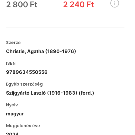
2 800 Ft
2 240 Ft
Szerző
Christie, Agatha (1890-1976)
ISBN
9789634550556
Egyéb szerzőség
Szíjgyártó László (1916-1983) (ford.)
Nyelv
magyar
Megjelenés éve
2024