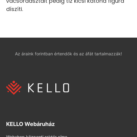
vacsoraasztalt pedig tíz kicsi katona figura
díszíti.
Az áraink forintban értendők és az áfát tartalmazzák!
KELLO Webáruház
Webshop központi raktár címe