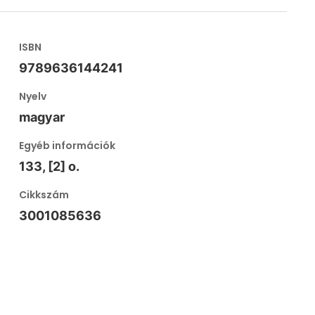
ISBN
9789636144241
Nyelv
magyar
Egyéb információk
133, [2] o.
Cikkszám
3001085636