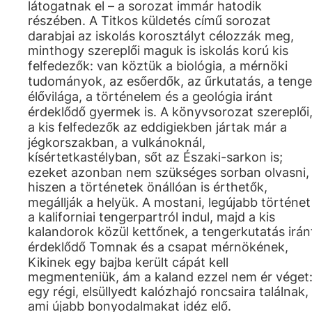
látogatnak el – a sorozat immár hatodik
részében. A Titkos küldetés című sorozat
darabjai az iskolás korosztályt célozzák meg,
minthogy szereplői maguk is iskolás korú kis
felfedezők: van köztük a biológia, a mérnöki
tudományok, az esőerdők, az űrkutatás, a tenge
élővilága, a történelem és a geológia iránt
érdeklődő gyermek is. A könyvsorozat szereplői
a kis felfedezők az eddigiekben jártak már a
jégkorszakban, a vulkánoknál,
kísértetkastélyban, sőt az Északi-sarkon is;
ezeket azonban nem szükséges sorban olvasni,
hiszen a történetek önállóan is érthetők,
megállják a helyük. A mostani, legújabb történet
a kaliforniai tengerpartról indul, majd a kis
kalandorok közül kettőnek, a tengerkutatás irán
érdeklődő Tomnak és a csapat mérnökének,
Kikinek egy bajba került cápát kell
megmenteniük, ám a kaland ezzel nem ér véget
egy régi, elsüllyedt kalózhajó roncsaira találnak,
ami újabb bonyodalmakat idéz elő.