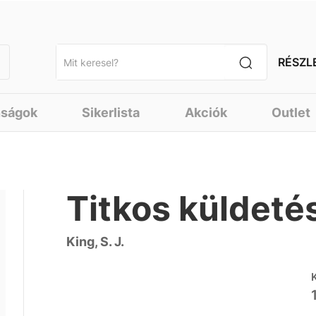
RÉSZL
nságok
Sikerlista
Akciók
Outlet
Titkos küldeté
King, S. J.