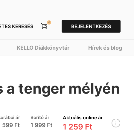
0
ETES KERESÉS
BEJELENTKEZÉS
KELLO Diákkönyvtár
Hírek és blog
s a tenger mélyén
Korábbi ár
Borító ár
Aktuális online ár
1 599 Ft
1 999 Ft
1 259 Ft