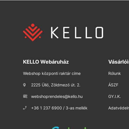
KELLO Webáruház
Vásárló
Webshop központi raktár címe
Rólunk
2225 Üllő, Zöldmező út. 2.
ÁSZF
webshoprendeles@kello.hu
GY.I.K.
+36 1 237 6900 / 3-as mellék
Adatvédelm