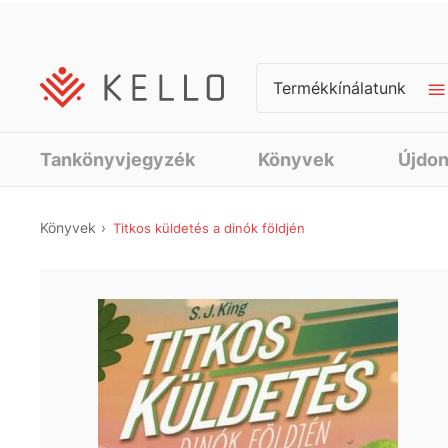
Termékkínálatunk
Tankönyvjegyzék
Könyvek
Újdo
Könyvek
Titkos küldetés a dinók földjén