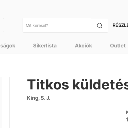
RÉSZL
nságok
Sikerlista
Akciók
Outlet
Titkos küldetés
King, S. J.