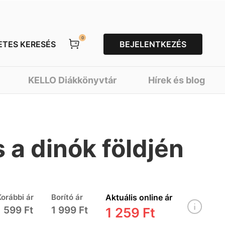
0
ETES KERESÉS
BEJELENTKEZÉS
KELLO Diákkönyvtár
Hírek és blog
 a dinók földjén
Korábbi ár
Borító ár
Aktuális online ár
1 599 Ft
1 999 Ft
1 259 Ft