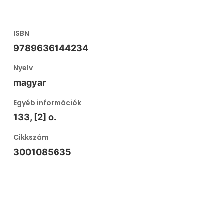
ISBN
9789636144234
Nyelv
magyar
Egyéb információk
133, [2] o.
Cikkszám
3001085635