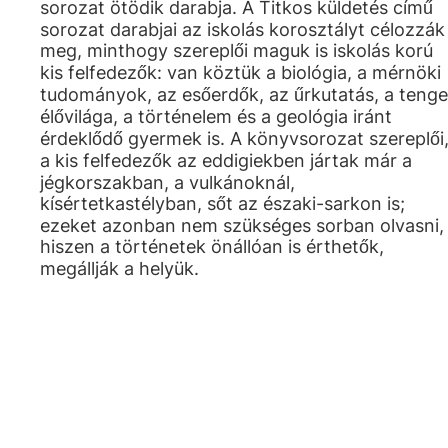
sorozat ötödik darabja. A Titkos küldetés című
sorozat darabjai az iskolás korosztályt célozzák
meg, minthogy szereplői maguk is iskolás korú
kis felfedezők: van köztük a biológia, a mérnöki
tudományok, az esőerdők, az űrkutatás, a tenge
élővilága, a történelem és a geológia iránt
érdeklődő gyermek is. A könyvsorozat szereplői
a kis felfedezők az eddigiekben jártak már a
jégkorszakban, a vulkánoknál,
kísértetkastélyban, sőt az északi-sarkon is;
ezeket azonban nem szükséges sorban olvasni,
hiszen a történetek önállóan is érthetők,
megállják a helyük.