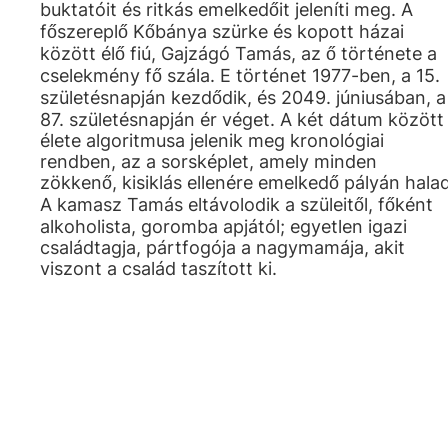
buktatóit és ritkás emelkedőit jeleníti meg. A
főszereplő Kőbánya szürke és kopott házai
között élő fiú, Gajzágó Tamás, az ő története a
cselekmény fő szála. E történet 1977-ben, a 15.
születésnapján kezdődik, és 2049. júniusában, a
87. születésnapján ér véget. A két dátum között
élete algoritmusa jelenik meg kronológiai
rendben, az a sorsképlet, amely minden
zökkenő, kisiklás ellenére emelkedő pályán halad
A kamasz Tamás eltávolodik a szüleitől, főként
alkoholista, goromba apjától; egyetlen igazi
családtagja, pártfogója a nagymamája, akit
viszont a család taszított ki.