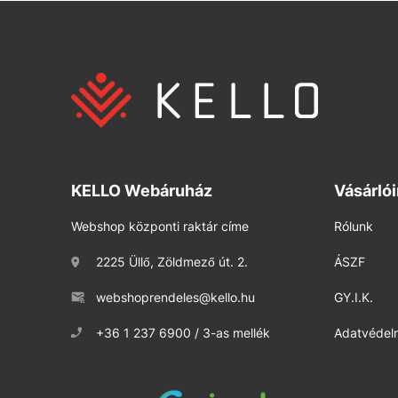
KELLO Webáruház
Vásárló
Webshop központi raktár címe
Rólunk
2225 Üllő, Zöldmező út. 2.
ÁSZF
webshoprendeles@kello.hu
GY.I.K.
+36 1 237 6900 / 3-as mellék
Adatvédelm