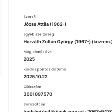
Szerző
Józsa Attila (1962-)
Egyéb szerzőség
Horváth Zoltán György (1967-) (közrem.
Megjelenés éve
2025
Kiadás pontos dátuma
2025.10.22
Cikkszám
3001097570
Sorozatcím
Irodalmi építőkövek sorozat ; 2063-943