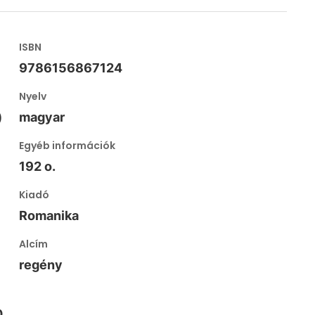
ISBN
9786156867124
Nyelv
)
magyar
Egyéb információk
192 o.
Kiadó
Romanika
Alcím
regény
0