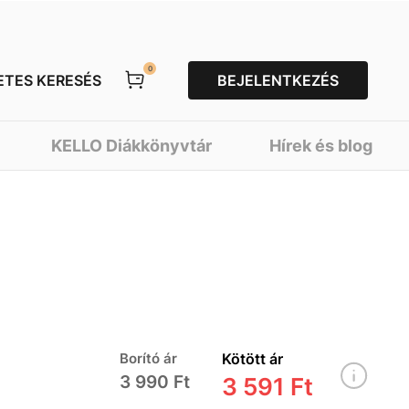
0
ETES KERESÉS
BEJELENTKEZÉS
KELLO Diákkönyvtár
Hírek és blog
Borító ár
Kötött ár
3 990 Ft
3 591 Ft