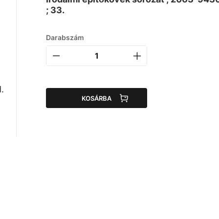
; 33.
Darabszám
.
KOSÁRBA