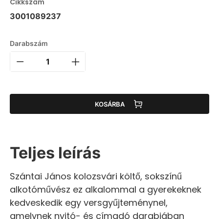
Cikkszám
3001089237
Darabszám
KOSÁRBA
Teljes leírás
Szántai János kolozsvári költő, sokszínű
alkotóművész ez alkalommal a gyerekeknek
kedveskedik egy versgyűjteménynel,
amelynek nyitó- és címadó darabjában