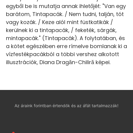
egyből be is mutatja annak ihletőjét: "Van egy
barátom, Tintapacák. / Nem tudni, talján, tót
vagy kozák. / Keze alól mint füstkatikák /
kerülnek ki a tintapacák, / feketék, sárgák,
mintapacák." (Tintapacák). A folytatában, és
a kötet egészében erre rímelve bomlanak ki a
vízfestékpacákból a többi vershez alkotott
illusztrációk, Diana Dragăn-Chiliră képei.
Az áraink forintban értendők és az áfát tartalmazzák!