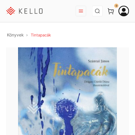
BEJELENTKEZÉS
0
Könyvek
Tintapacák