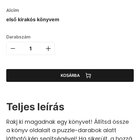
Alcím
első kirakós könyvem
Darabszám
KOSÁRBA
Teljes leírás
Rakj ki magadnak egy könyvet! Állítsd össze
a könyv oldalait a puzzle-darabok alatt
látható kép segítségével! Ha sikerült, a hozzá