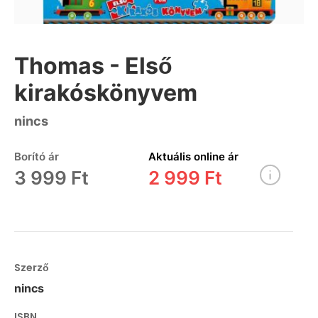
Thomas - Első
kirakóskönyvem
nincs
Borító ár
Aktuális online ár
3 999 Ft
2 999 Ft
Szerző
nincs
ISBN