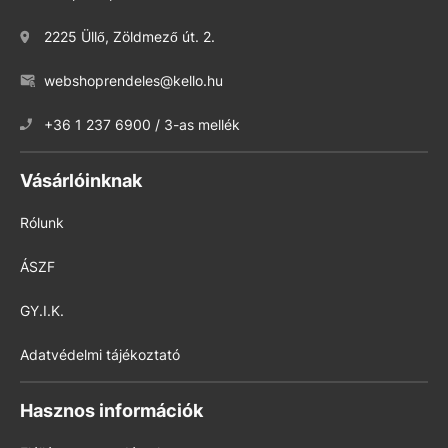
2225 Üllő, Zöldmező út. 2.
webshoprendeles@kello.hu
+36 1 237 6900 / 3-as mellék
Vásárlóinknak
Rólunk
ÁSZF
GY.I.K.
Adatvédelmi tájékoztató
Hasznos információk