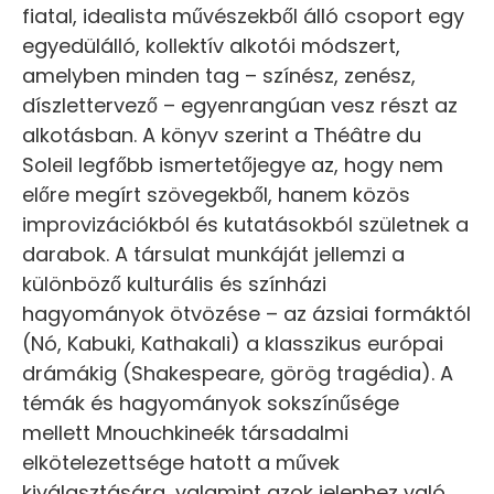
fiatal, idealista művészekből álló csoport egy
egyedülálló, kollektív alkotói módszert,
amelyben minden tag – színész, zenész,
díszlettervező – egyenrangúan vesz részt az
alkotásban. A könyv szerint a Théâtre du
Soleil legfőbb ismertetőjegye az, hogy nem
előre megírt szövegekből, hanem közös
improvizációkból és kutatásokból születnek a
darabok. A társulat munkáját jellemzi a
különböző kulturális és színházi
hagyományok ötvözése – az ázsiai formáktól
(Nó, Kabuki, Kathakali) a klasszikus európai
drámákig (Shakespeare, görög tragédia). A
témák és hagyományok sokszínűsége
mellett Mnouchkineék társadalmi
elkötelezettsége hatott a művek
kiválasztására, valamint azok jelenhez való