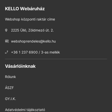
KELLO Webáruház
Webshop központi raktár címe
2225 Üllő, Zöldmező út. 2.
webshoprendeles@kello.hu
+36 1 237 6900 / 3-as mellék
Vásárlóinknak
Rólunk
ÁSZF
GY.I.K.
Adatvédelmi tájékoztató