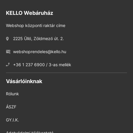
KELLO Webáruház
Webshop központi raktár címe
2225 Üllő, Zöldmező út. 2.
webshoprendeles@kello.hu
+36 1 237 6900 / 3-as mellék
Vásárlóinknak
Rólunk
ÁSZF
GY.I.K.
Adatvédelmi tájékoztató