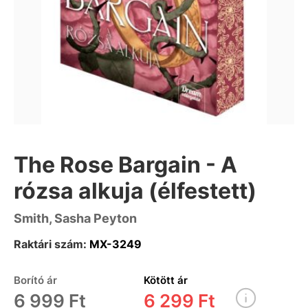
The Rose Bargain - A
rózsa alkuja (élfestett)
Smith, Sasha Peyton
Raktári szám:
MX-3249
Borító ár
Kötött ár
6 999 Ft
6 299 Ft