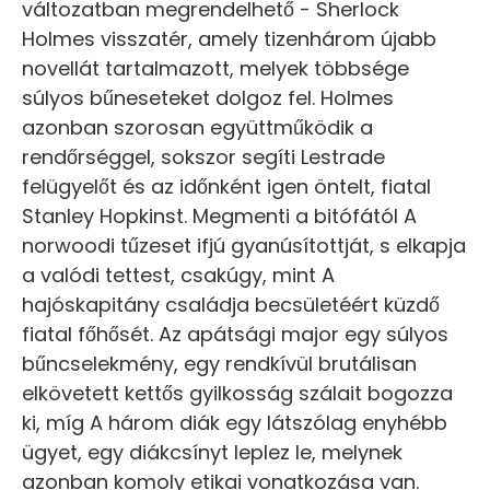
változatban megrendelhető - Sherlock
Holmes visszatér, amely tizenhárom újabb
novellát tartalmazott, melyek többsége
súlyos bűneseteket dolgoz fel. Holmes
azonban szorosan együttműködik a
rendőrséggel, sokszor segíti Lestrade
felügyelőt és az időnként igen öntelt, fiatal
Stanley Hopkinst. Megmenti a bitófától A
norwoodi tűzeset ifjú gyanúsítottját, s elkapja
a valódi tettest, csakúgy, mint A
hajóskapitány családja becsületéért küzdő
fiatal főhősét. Az apátsági major egy súlyos
bűncselekmény, egy rendkívül brutálisan
elkövetett kettős gyilkosság szálait bogozza
ki, míg A három diák egy látszólag enyhébb
ügyet, egy diákcsínyt leplez le, melynek
azonban komoly etikai vonatkozása van.