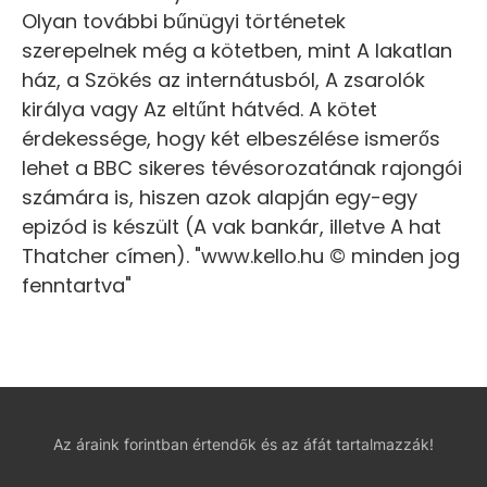
Olyan további bűnügyi történetek
szerepelnek még a kötetben, mint A lakatlan
ház, a Szökés az internátusból, A zsarolók
királya vagy Az eltűnt hátvéd. A kötet
érdekessége, hogy két elbeszélése ismerős
lehet a BBC sikeres tévésorozatának rajongói
számára is, hiszen azok alapján egy-egy
epizód is készült (A vak bankár, illetve A hat
Thatcher címen). "www.kello.hu © minden jog
fenntartva"
Az áraink forintban értendők és az áfát tartalmazzák!