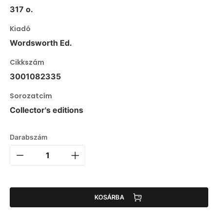
317 o.
Kiadó
Wordsworth Ed.
Cikkszám
3001082335
Sorozatcím
Collector's editions
Darabszám
KOSÁRBA