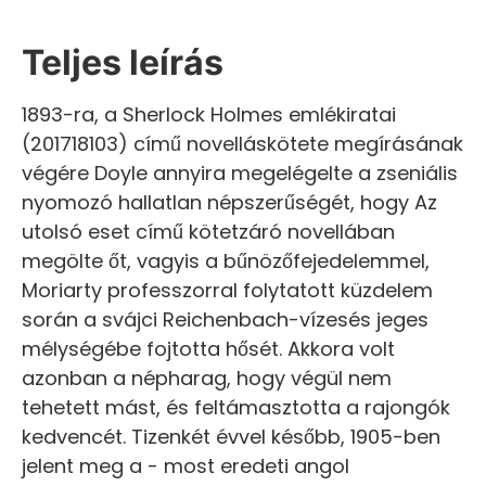
Teljes leírás
1893-ra, a Sherlock Holmes emlékiratai
(201718103) című novelláskötete megírásának
végére Doyle annyira megelégelte a zseniális
nyomozó hallatlan népszerűségét, hogy Az
utolsó eset című kötetzáró novellában
megölte őt, vagyis a bűnözőfejedelemmel,
Moriarty professzorral folytatott küzdelem
során a svájci Reichenbach-vízesés jeges
mélységébe fojtotta hősét. Akkora volt
azonban a népharag, hogy végül nem
tehetett mást, és feltámasztotta a rajongók
kedvencét. Tizenkét évvel később, 1905-ben
jelent meg a - most eredeti angol