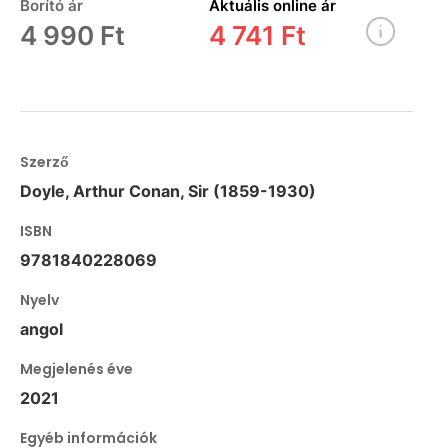
Borító ár
Aktuális online ár
4 990 Ft
4 741 Ft
Szerző
Doyle, Arthur Conan, Sir (1859-1930)
ISBN
9781840228069
Nyelv
angol
Megjelenés éve
2021
Egyéb információk