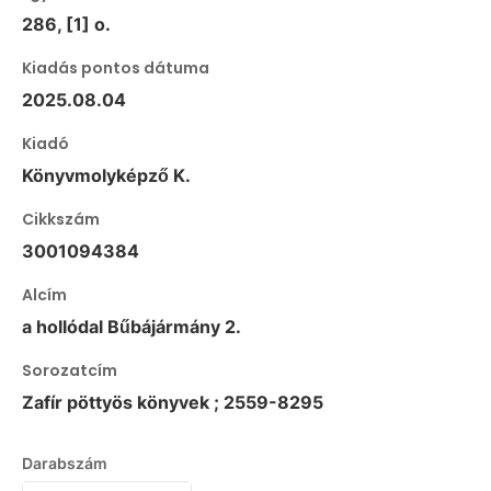
286, [1] o.
Kiadás pontos dátuma
2025.08.04
Kiadó
Könyvmolyképző K.
Cikkszám
3001094384
Alcím
a hollódal Bűbájármány 2.
Sorozatcím
Zafír pöttyös könyvek ; 2559-8295
Darabszám