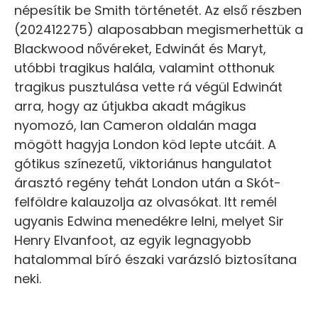
népesítik be Smith történetét. Az első részben
(202412275) alaposabban megismerhettük a
Blackwood nővéreket, Edwinát és Maryt,
utóbbi tragikus halála, valamint otthonuk
tragikus pusztulása vette rá végül Edwinát
arra, hogy az útjukba akadt mágikus
nyomozó, Ian Cameron oldalán maga
mögött hagyja London köd lepte utcáit. A
gótikus színezetű, viktoriánus hangulatot
árasztó regény tehát London után a Skót-
felföldre kalauzolja az olvasókat. Itt remél
ugyanis Edwina menedékre lelni, melyet Sir
Henry Elvanfoot, az egyik legnagyobb
hatalommal bíró északi varázsló biztosítana
neki.