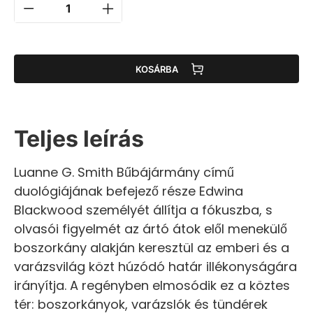
KOSÁRBA
Teljes leírás
Luanne G. Smith Bűbájármány című
duológiájának befejező része Edwina
Blackwood személyét állítja a fókuszba, s
olvasói figyelmét az ártó átok elől menekülő
boszorkány alakján keresztül az emberi és a
varázsvilág közt húzódó határ illékonyságára
irányítja. A regényben elmosódik ez a köztes
tér: boszorkányok, varázslók és tündérek