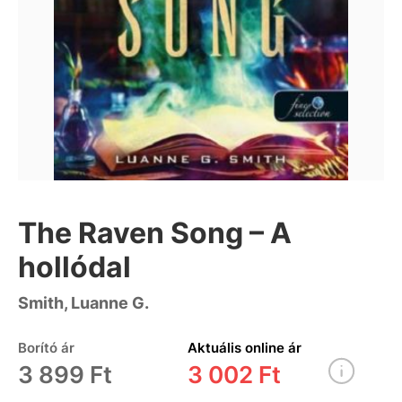
The Raven Song – A
hollódal
Smith, Luanne G.
Borító ár
Aktuális online ár
3 899 Ft
3 002 Ft