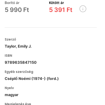
Borító ár
Kötött ár
5 990 Ft
5 391 Ft
Szerző
Taylor, Emily J.
ISBN
9789635847150
Egyéb szerzőség
Cséplő Noémi (1974-) (ford.)
Nyelv
magyar
Megjelenés éve