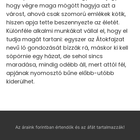
hogy végre maga mögött hagyja azt a
várost, ahová csak szomorú emlékek kötik,
hiszen apja tette beszennyezte az életét.
Különféle alkalmi munkákat vállal el, hogy el
tudja magát tartani: egyszer az Átokfajzat
nevű ló gondozását bízzák rá, máskor ki kell
söpörnie egy házat, de sehol sincs
maradása, mindig odébb áll, mert attól fél,
apjának nyomosztó bűne előbb-utóbb
kiderülhet.
Az áraink forintban értendők és az áfát tartalmazzák!