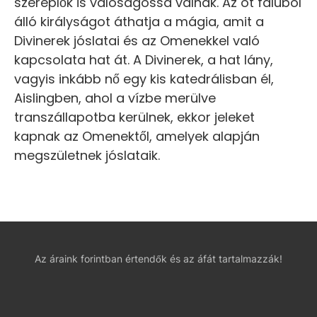
szereplők is valóságossá válnak. Az öt faluból
álló királyságot áthatja a mágia, amit a
Divinerek jóslatai és az Omenekkel való
kapcsolata hat át. A Divinerek, a hat lány,
vagyis inkább nő egy kis katedrálisban él,
Aislingben, ahol a vízbe merülve
transzállapotba kerülnek, ekkor jeleket
kapnak az Omenektől, amelyek alapján
megszületnek jóslataik.
Az áraink forintban értendők és az áfát tartalmazzák!