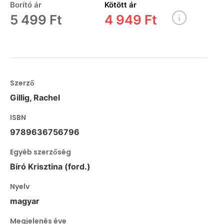
Borító ár
Kötött ár
5 499 Ft
4 949 Ft
Szerző
Gillig, Rachel
ISBN
9789636756796
Egyéb szerzőség
Bíró Krisztina (ford.)
Nyelv
magyar
Megjelenés éve