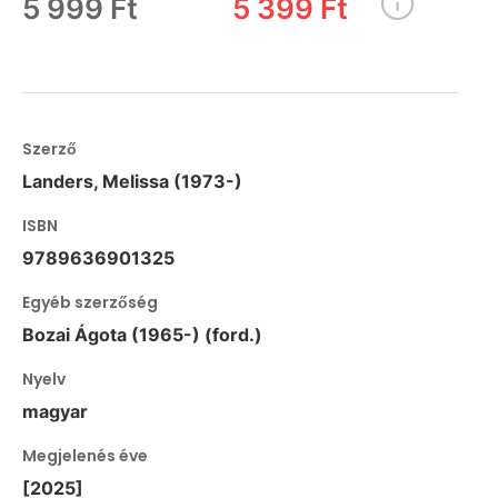
5 999 Ft
5 399 Ft
Szerző
Landers, Melissa (1973-)
ISBN
9789636901325
Egyéb szerzőség
Bozai Ágota (1965-) (ford.)
Nyelv
magyar
Megjelenés éve
[2025]