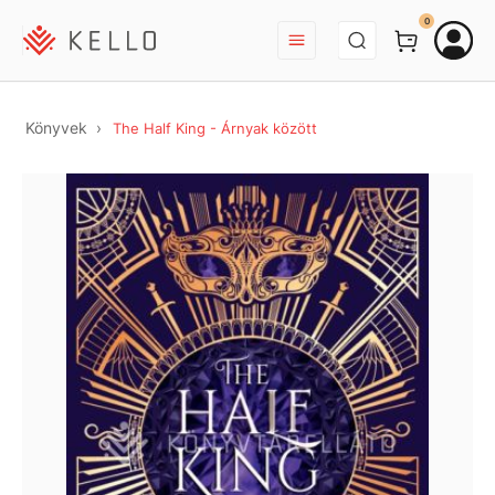
BEJELENTKEZÉS
0
Könyvek
The Half King - Árnyak között