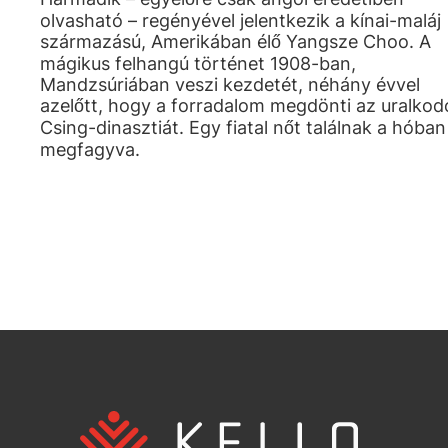
olvasható – regényével jelentkezik a kínai-maláj
származású, Amerikában élő Yangsze Choo. A
mágikus felhangú történet 1908-ban,
Mandzsúriában veszi kezdetét, néhány évvel
azelőtt, hogy a forradalom megdönti az uralkod
Csing-dinasztiát. Egy fiatal nőt találnak a hóban
megfagyva.