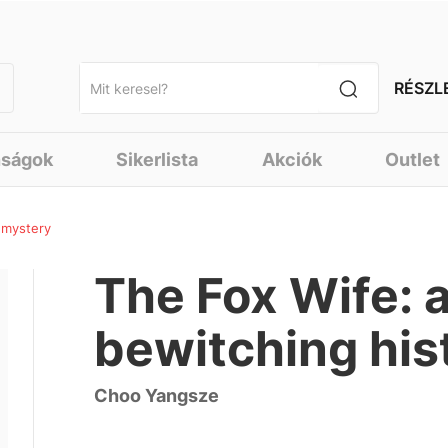
RÉSZL
nságok
Sikerlista
Akciók
Outlet
l mystery
The Fox Wife: 
bewitching his
Choo Yangsze