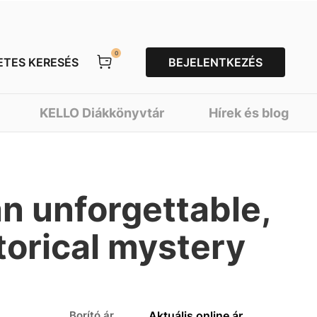
0
ETES KERESÉS
BEJELENTKEZÉS
KELLO Diákkönyvtár
Hírek és blog
an unforgettable,
torical mystery
Borító ár
Aktuális online ár