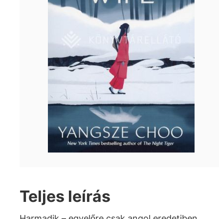
Teljes leírás
Harmadik – egyelőre csak angol eredetiben