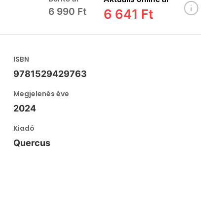
6 990 Ft
6 641 Ft
ISBN
9781529429763
Megjelenés éve
2024
Kiadó
Quercus