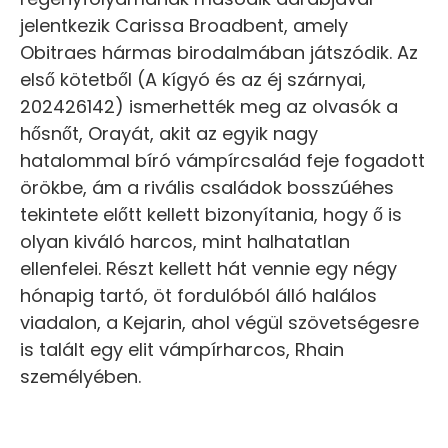
jelentkezik Carissa Broadbent, amely
Obitraes hármas birodalmában játszódik. Az
első kötetből (A kígyó és az éj szárnyai,
202426142) ismerhették meg az olvasók a
hősnőt, Orayát, akit az egyik nagy
hatalommal bíró vámpírcsalád feje fogadott
örökbe, ám a rivális családok bosszúéhes
tekintete előtt kellett bizonyítania, hogy ő is
olyan kiváló harcos, mint halhatatlan
ellenfelei. Részt kellett hát vennie egy négy
hónapig tartó, öt fordulóból álló halálos
viadalon, a Kejarin, ahol végül szövetségesre
is talált egy elit vámpírharcos, Rhain
személyében.