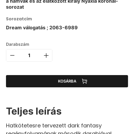
a hamvak és az elátkozott király Nyaxia koronái-
sorozat
Sorozatcím
Dream válogatás ; 2063-6989
Darabszám
KOSÁRBA
Teljes leírás
Hatkötetesre tervezett dark fantasy
regényfolyamának második darabjával