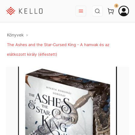
BEJELENTKEZÉS
0
Könyvek
The Ashes and the Star-Cursed King - A hamvak és az
elátkozott király (élfestett)