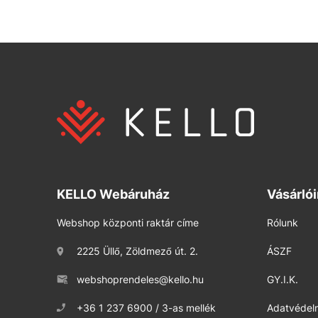
KELLO Webáruház
Vásárló
Webshop központi raktár címe
Rólunk
2225 Üllő, Zöldmező út. 2.
ÁSZF
webshoprendeles@kello.hu
GY.I.K.
+36 1 237 6900 / 3-as mellék
Adatvédelm