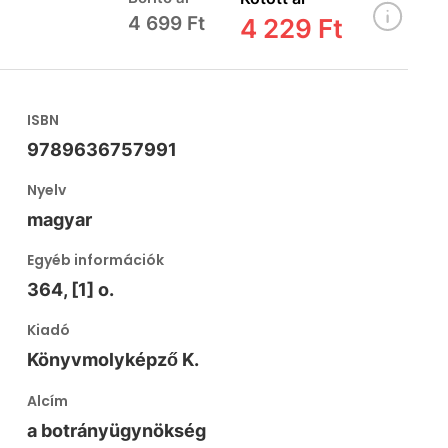
4 699 Ft
4 229 Ft
ISBN
9789636757991
Nyelv
magyar
Egyéb információk
364, [1] o.
Kiadó
Könyvmolyképző K.
Alcím
a botrányügynökség