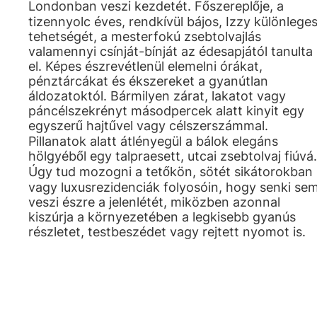
Londonban veszi kezdetét. Főszereplője, a
tizennyolc éves, rendkívül bájos, Izzy különlege
tehetségét, a mesterfokú zsebtolvajlás
valamennyi csínját-bínját az édesapjától tanulta
el. Képes észrevétlenül elemelni órákat,
pénztárcákat és ékszereket a gyanútlan
áldozatoktól. Bármilyen zárat, lakatot vagy
páncélszekrényt másodpercek alatt kinyit egy
egyszerű hajtűvel vagy célszerszámmal.
Pillanatok alatt átlényegül a bálok elegáns
hölgyéből egy talpraesett, utcai zsebtolvaj fiúvá.
Úgy tud mozogni a tetőkön, sötét sikátorokban
vagy luxusrezidenciák folyosóin, hogy senki se
veszi észre a jelenlétét, miközben azonnal
kiszúrja a környezetében a legkisebb gyanús
részletet, testbeszédet vagy rejtett nyomot is.