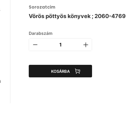
Sorozatcím
s
Vörös pöttyös könyvek ; 2060-4769
Darabszám
KOSÁRBA
m