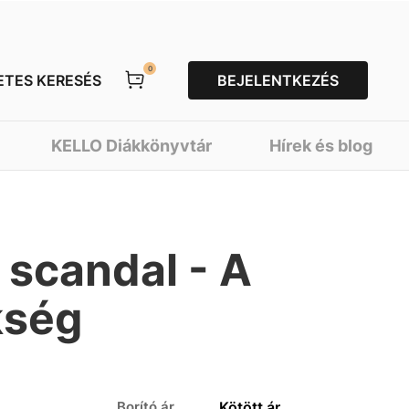
0
ETES KERESÉS
BEJELENTKEZÉS
KELLO Diákkönyvtár
Hírek és blog
 scandal - A
kség
Borító ár
Kötött ár