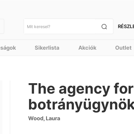
RÉSZL
nságok
Sikerlista
Akciók
Outlet
The agency for
botrányügynö
Wood, Laura