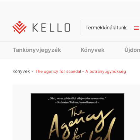
Termékkínálatunk
Tankönyvjegyzék
Könyvek
Újdo
Könyvek
The agency for scandal - A botrányügynökség