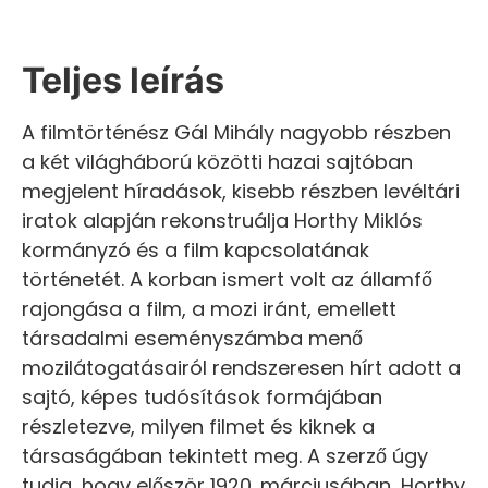
Teljes leírás
A filmtörténész Gál Mihály nagyobb részben
a két világháború közötti hazai sajtóban
megjelent híradások, kisebb részben levéltári
iratok alapján rekonstruálja Horthy Miklós
kormányzó és a film kapcsolatának
történetét. A korban ismert volt az államfő
rajongása a film, a mozi iránt, emellett
társadalmi eseményszámba menő
mozilátogatásairól rendszeresen hírt adott a
sajtó, képes tudósítások formájában
részletezve, milyen filmet és kiknek a
társaságában tekintett meg. A szerző úgy
tudja, hogy először 1920. márciusában, Horthy