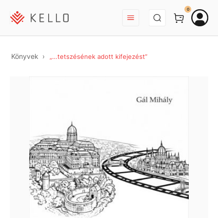
BEJELENTKEZÉS
0
Könyvek
„…tetszésének adott kifejezést”