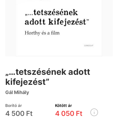
„…tetszésének adott
kifejezést”
Gál Mihály
Borító ár
Kötött ár
4 500 Ft
4 050 Ft