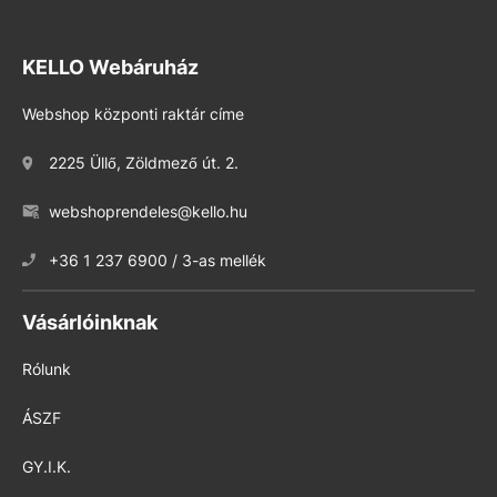
KELLO Webáruház
Webshop központi raktár címe
2225 Üllő, Zöldmező út. 2.
webshoprendeles@kello.hu
+36 1 237 6900 / 3-as mellék
Vásárlóinknak
Rólunk
ÁSZF
GY.I.K.