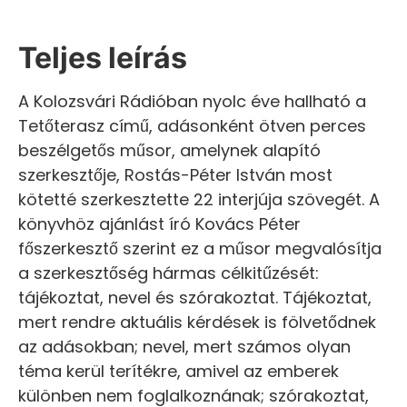
Teljes leírás
A Kolozsvári Rádióban nyolc éve hallható a
Tetőterasz című, adásonként ötven perces
beszélgetős műsor, amelynek alapító
szerkesztője, Rostás-Péter István most
kötetté szerkesztette 22 interjúja szövegét. A
könyvhöz ajánlást író Kovács Péter
főszerkesztő szerint ez a műsor megvalósítja
a szerkesztőség hármas célkitűzését:
tájékoztat, nevel és szórakoztat. Tájékoztat,
mert rendre aktuális kérdések is fölvetődnek
az adásokban; nevel, mert számos olyan
téma kerül terítékre, amivel az emberek
különben nem foglalkoznának; szórakoztat,