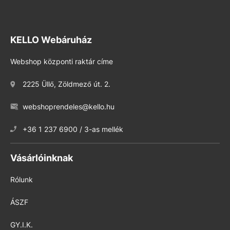
KELLO Webáruház
Webshop központi raktár címe
2225 Üllő, Zöldmező út. 2.
webshoprendeles@kello.hu
+36 1 237 6900 / 3-as mellék
Vásárlóinknak
Rólunk
ÁSZF
GY.I.K.