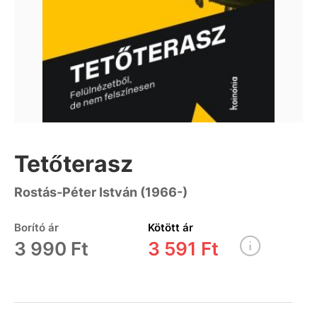
Tetőterasz
Rostás-Péter István (1966-)
Borító ár
Kötött ár
3 990 Ft
3 591 Ft