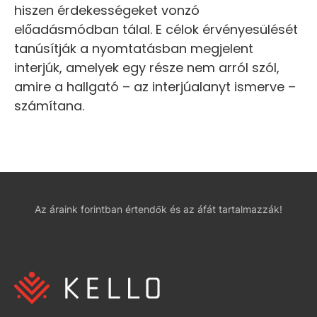
hiszen érdekességeket vonzó
előadásmódban tálal. E célok érvényesülését
tanúsítják a nyomtatásban megjelent
interjúk, amelyek egy része nem arról szól,
amire a hallgató – az interjúalanyt ismerve –
számítana.
Az áraink forintban értendők és az áfát tartalmazzák!