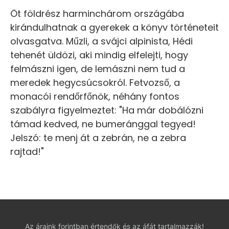
Öt földrész harminchárom országába
kirándulhatnak a gyerekek a könyv történeteit
olvasgatva. Műzli, a svájci alpinista, Hédi
tehenét üldözi, aki mindig elfelejti, hogy
felmászni igen, de lemászni nem tud a
meredek hegycsúcsokról. Fetvozső, a
monacói rendőrfőnök, néhány fontos
szabályra figyelmeztet: "Ha már dobálózni
támad kedved, ne bumeránggal tegyed!
Jelszó: te menj át a zebrán, ne a zebra
rajtad!"
Az áraink forintban értendők és az áfát tartalmazzák!