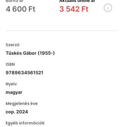
Borító ár
Aktuális online ár
4 600 Ft
3 542 Ft
Szerző
Tüskés Gábor (1955-)
ISBN
9789634561521
Nyelv
magyar
Megjelenés éve
cop. 2024
Egyéb információk