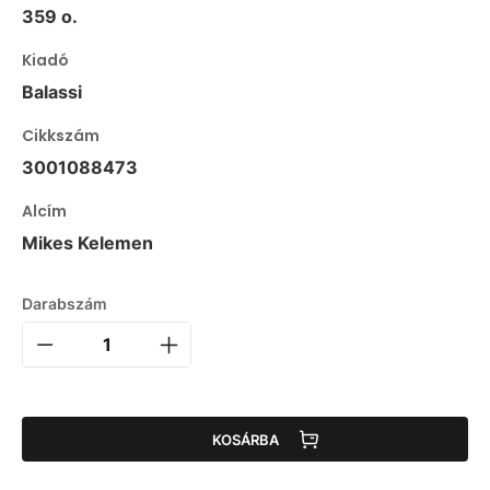
359 o.
Kiadó
Balassi
Cikkszám
3001088473
Alcím
Mikes Kelemen
Darabszám
KOSÁRBA