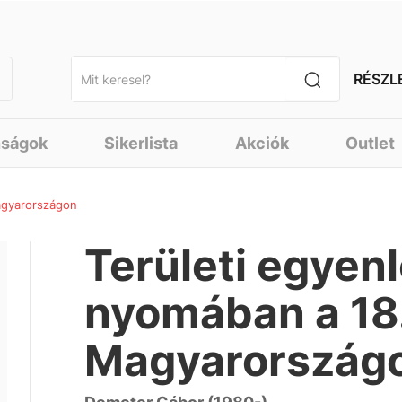
RÉSZL
nságok
Sikerlista
Akciók
Outlet
agyarországon
Területi egyen
nyomában a 18.
Magyarország