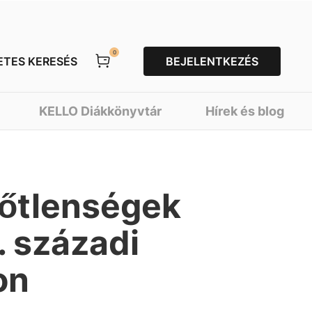
0
ETES KERESÉS
BEJELENTKEZÉS
KELLO Diákkönyvtár
Hírek és blog
lőtlenségek
 századi
on