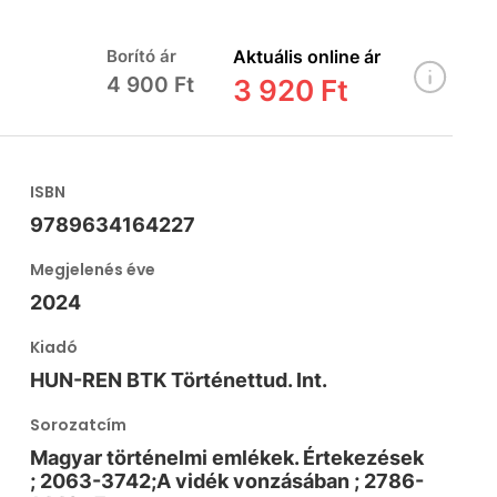
Borító ár
Aktuális online ár
4 900 Ft
3 920 Ft
ISBN
9789634164227
Megjelenés éve
2024
Kiadó
HUN-REN BTK Történettud. Int.
Sorozatcím
Magyar történelmi emlékek. Értekezések
; 2063-3742;A vidék vonzásában ; 2786-