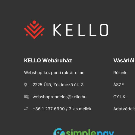
KELLO Webáruház
Vásárló
Webshop központi raktár címe
Rólunk
2225 Üllő, Zöldmező út. 2.
ÁSZF
webshoprendeles@kello.hu
GY.I.K.
+36 1 237 6900 / 3-as mellék
Adatvédelm