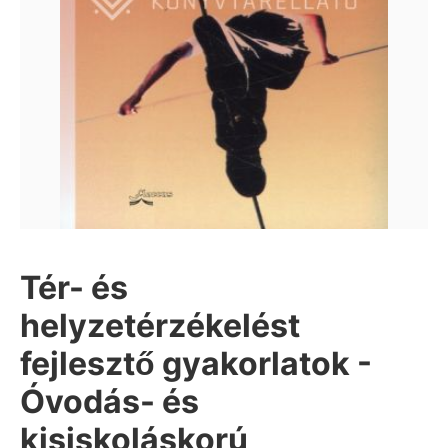
Tér- és
helyzetérzékelést
fejlesztő gyakorlatok -
Óvodás- és
kisiskoláskorú