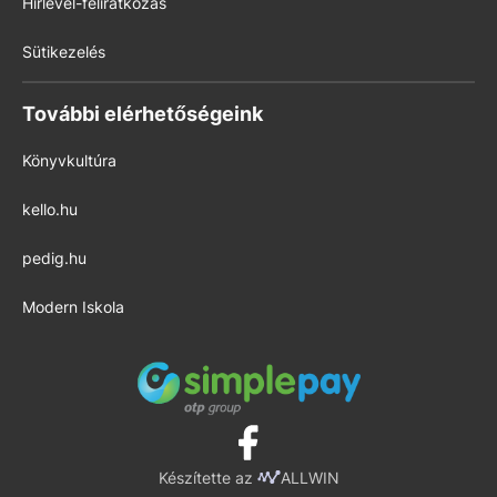
Hírlevél-feliratkozás
Sütikezelés
További elérhetőségeink
Könyvkultúra
kello.hu
pedig.hu
Modern Iskola
Készítette az
ALLWIN