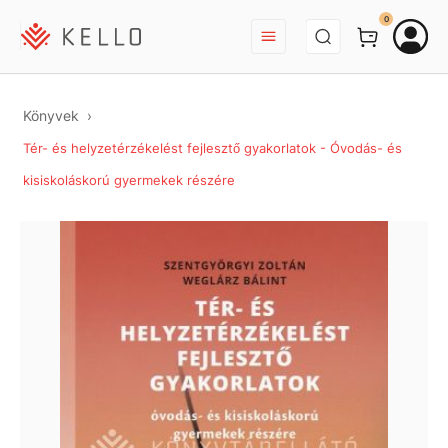
BEJELENTKEZÉS
0
Könyvek
Tér- és helyzetérzékelést fejlesztő gyakorlatok - Óvodás- és
kisiskoláskorú gyermekek részére