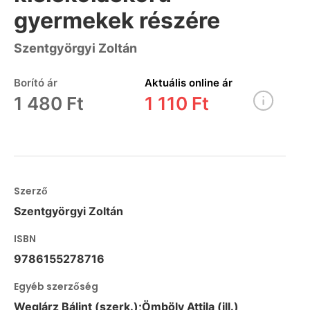
gyermekek részére
Szentgyörgyi Zoltán
Borító ár
Aktuális online ár
1 480 Ft
1 110 Ft
Szerző
Szentgyörgyi Zoltán
ISBN
9786155278716
Egyéb szerzőség
Weglárz Bálint (szerk.);Ömböly Attila (ill.)