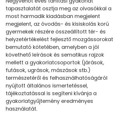
Negyvenöt éves tanítási gyakorlat
tapasztalatát osztja meg az olvasókkal a
most harmadik kiadásban megjelent
megjelent, az óvodás- és kisiskolás korú
gyermekek részére összeállított tér- és
helyzetértékelést fejlesztő mozgássorokat
bemutató kötetében, amelyben a jól
követhető leírások és sematikus rajzok
mellett a gyakorlatcsoportok (járások,
futások, ugrások, mászások stb.)
természetéről és felhasználhatóságáról
nyújtott általános ismertetéssel,
tájékoztatással is segíteni kívánja a
gyakorlatgyűjtemény eredményes
használatát.