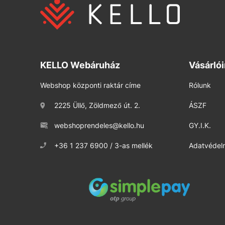
KELLO Webáruház
Vásárló
Webshop központi raktár címe
Rólunk
2225 Üllő, Zöldmező út. 2.
ÁSZF
webshoprendeles@kello.hu
GY.I.K.
+36 1 237 6900 / 3-as mellék
Adatvédelm