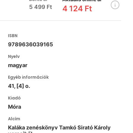
5 499 Ft
4 124 Ft
ISBN
9789636039165
Nyelv
magyar
Egyéb információk
41, [4] o.
Kiadó
Móra
Alcím
Kaláka zenéskönyv Tamkó Sirató Károly