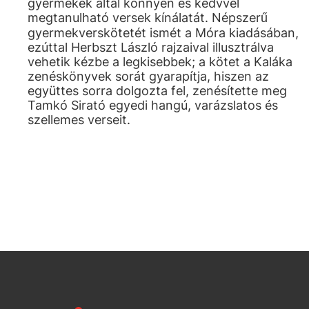
gyermekek által könnyen és kedvvel
megtanulható versek kínálatát. Népszerű
gyermekverskötetét ismét a Móra kiadásában,
ezúttal Herbszt László rajzaival illusztrálva
vehetik kézbe a legkisebbek; a kötet a Kaláka
zenéskönyvek sorát gyarapítja, hiszen az
együttes sorra dolgozta fel, zenésítette meg
Tamkó Sirató egyedi hangú, varázslatos és
szellemes verseit.