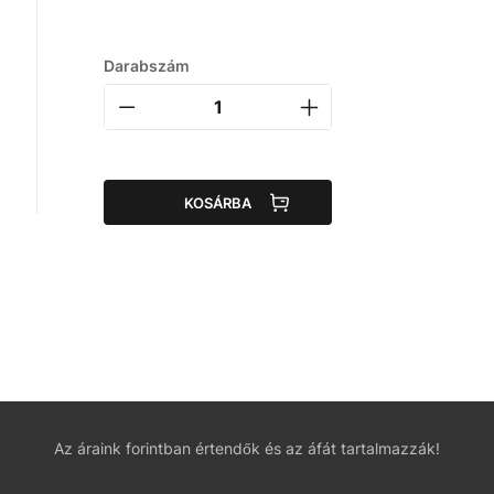
Darabszám
KOSÁRBA
Az áraink forintban értendők és az áfát tartalmazzák!