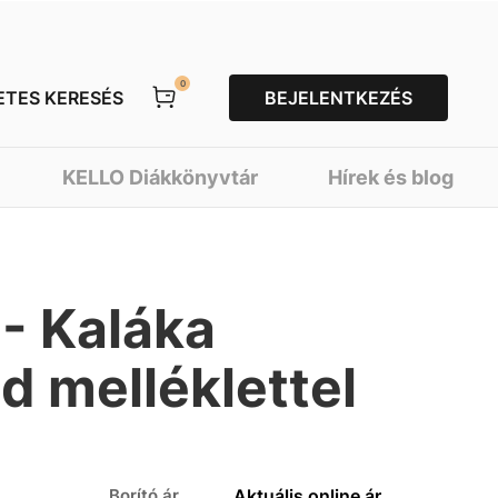
0
ETES KERESÉS
BEJELENTKEZÉS
KELLO Diákkönyvtár
Hírek és blog
 - Kaláka
d melléklettel
Borító ár
Aktuális online ár