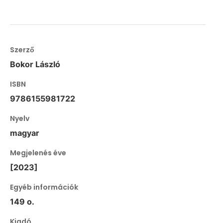
Szerző
Bokor László
ISBN
9786155981722
Nyelv
magyar
Megjelenés éve
[2023]
Egyéb információk
149 o.
Kiadó