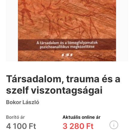
Társadalom, trauma és a
szelf viszontagságai
Bokor László
Borító ár
Aktuális online ár
4 100 Ft
3 280 Ft