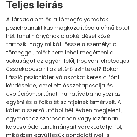
Teljes leírás
A társadalom és a tömegfolyamatok
pszichoanalitikus megközelítése alcímű kötet
hét tanulmányának alapkérdései közé
tartozik, hogy mi köti össze a személyt a
tömeggel, miért nem lehet megérteni a
sokaságot az egyén felől, hogyan lehetséges
összekapcsolni az eltérő szinteket? Bokor
László pszichiáter válaszokat keres a fönti
kérdésekre, emellett összekapcsolja és
evolúciós-történeti narratívába helyezi az
egyéni és a falkalét szintjeinek ismérveit. A
kötet a szerző utóbbi hét évben megjelent,
egymáshoz szorosabban vagy lazábban
kapcsolódó tanulmányait sorakoztatja föl,
miközben együttesük gondolati ívet is