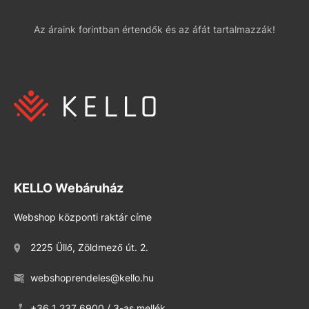
Az áraink forintban értendők és az áfát tartalmazzák!
KELLO Webáruház
Webshop központi raktár címe
2225 Üllő, Zöldmező út. 2.
webshoprendeles@kello.hu
+36 1 237 6900 / 3-as mellék