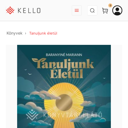
BEJELENTKEZÉS
0
Könyvek
Tanuljunk életül