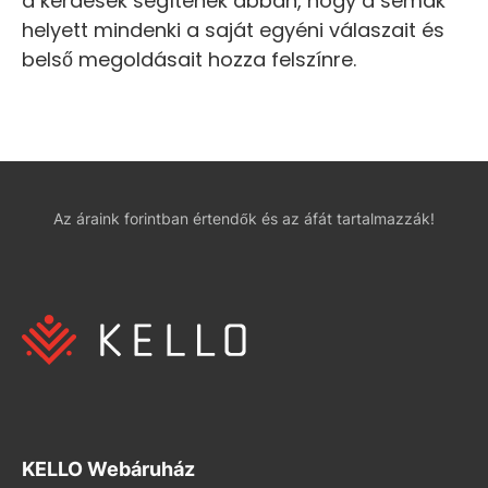
a kérdések segítenek abban, hogy a sémák
helyett mindenki a saját egyéni válaszait és
belső megoldásait hozza felszínre.
Az áraink forintban értendők és az áfát tartalmazzák!
KELLO Webáruház