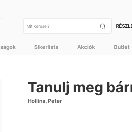
RÉSZL
nságok
Sikerlista
Akciók
Outlet
Tanulj meg bár
Hollins, Peter