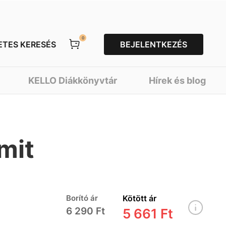
0
ETES KERESÉS
BEJELENTKEZÉS
KELLO Diákkönyvtár
Hírek és blog
mit
Borító ár
Kötött ár
6 290 Ft
5 661 Ft