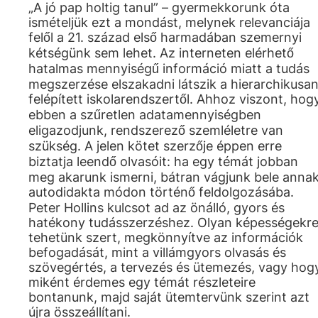
„A jó pap holtig tanul” – gyermekkorunk óta
ismételjük ezt a mondást, melynek relevanciája
felől a 21. század első harmadában szemernyi
kétségünk sem lehet. Az interneten elérhető
hatalmas mennyiségű információ miatt a tudás
megszerzése elszakadni látszik a hierarchikusa
felépített iskolarendszertől. Ahhoz viszont, hog
ebben a szűretlen adatamennyiségben
eligazodjunk, rendszerező szemléletre van
szükség. A jelen kötet szerzője éppen erre
biztatja leendő olvasóit: ha egy témát jobban
meg akarunk ismerni, bátran vágjunk bele anna
autodidakta módon történő feldolgozásába.
Peter Hollins kulcsot ad az önálló, gyors és
hatékony tudásszerzéshez. Olyan képességekr
tehetünk szert, megkönnyítve az információk
befogadását, mint a villámgyors olvasás és
szövegértés, a tervezés és ütemezés, vagy hog
miként érdemes egy témát részleteire
bontanunk, majd saját ütemtervünk szerint azt
újra összeállítani.