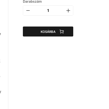
Darabszám
n
KOSÁRBA
y
k
e
y