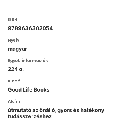
ISBN
9789636302054
Nyelv
magyar
Egyéb információk
224 o.
Kiadó
Good Life Books
Alcím
útmutató az önálló, gyors és hatékony
tudásszerzéshez