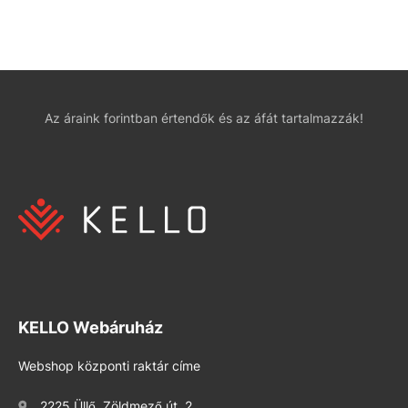
Az áraink forintban értendők és az áfát tartalmazzák!
KELLO Webáruház
Webshop központi raktár címe
2225 Üllő, Zöldmező út. 2.