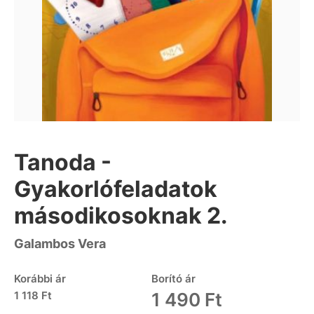
Tanoda -
Gyakorlófeladatok
másodikosoknak 2.
Galambos Vera
Korábbi ár
Borító ár
1 118 Ft
1 490 Ft