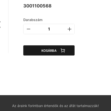
3001100568
,
Darabszám
,
KOSÁRBA
Az áraink forintban értendők és az áfát tartalmazzák!