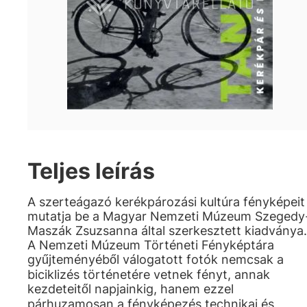
Teljes leírás
A szerteágazó kerékpározási kultúra fényképeit
mutatja be a Magyar Nemzeti Múzeum Szegedy
Maszák Zsuzsanna által szerkesztett kiadványa.
A Nemzeti Múzeum Történeti Fényképtára
gyűjteményéből válogatott fotók nemcsak a
biciklizés történetére vetnek fényt, annak
kezdeteitől napjainkig, hanem ezzel
párhuzamosan a fényképezés technikai és