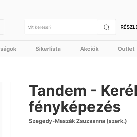
RÉSZL
nságok
Sikerlista
Akciók
Outlet
Tandem - Keré
fényképezés
Szegedy-Maszák Zsuzsanna (szerk.)