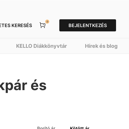
0
ETES KERESÉS
BEJELENTKEZÉS
KELLO Diákkönyvtár
Hírek és blog
kpár és
Borító ár
Kötött ár