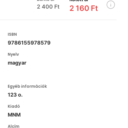
2 400 Ft
2 160 Ft
ISBN
9786155978579
Nyelv
magyar
Egyéb információk
123 o.
Kiadó
MNM
Alcím