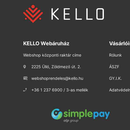
KELLO Webáruház
Vásárló
Webshop központi raktár címe
Rólunk
2225 Üllő, Zöldmező út. 2.
ÁSZF
webshoprendeles@kello.hu
GY.I.K.
+36 1 237 6900 / 3-as mellék
Adatvédelm