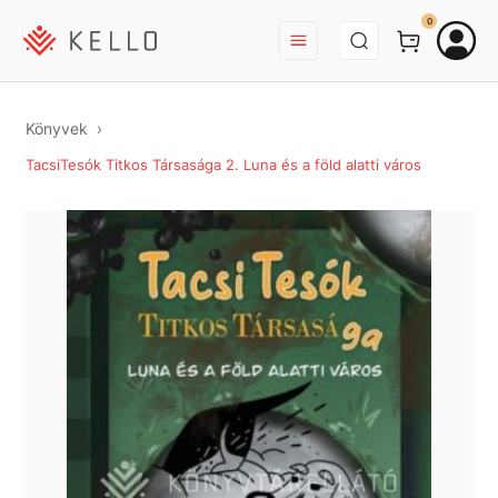
BEJELENTKEZÉS
0
Könyvek
TacsiTesók Titkos Társasága 2. Luna és a föld alatti város