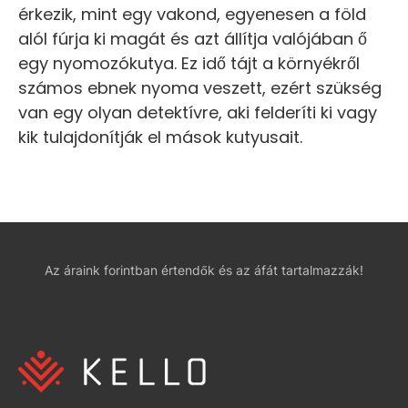
érkezik, mint egy vakond, egyenesen a föld
alól fúrja ki magát és azt állítja valójában ő
egy nyomozókutya. Ez idő tájt a környékről
számos ebnek nyoma veszett, ezért szükség
van egy olyan detektívre, aki felderíti ki vagy
kik tulajdonítják el mások kutyusait.
Az áraink forintban értendők és az áfát tartalmazzák!