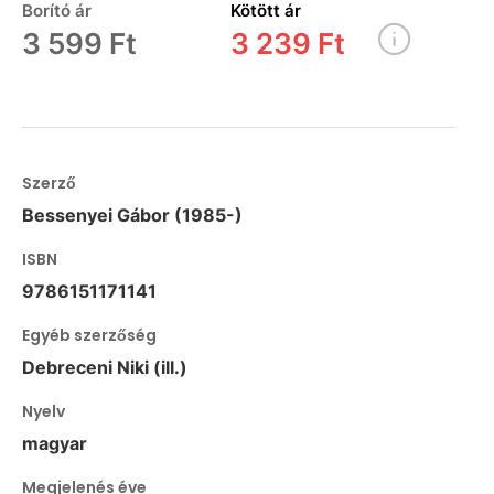
Borító ár
Kötött ár
3 599 Ft
3 239 Ft
Szerző
Bessenyei Gábor (1985-)
ISBN
9786151171141
Egyéb szerzőség
Debreceni Niki (ill.)
Nyelv
magyar
Megjelenés éve