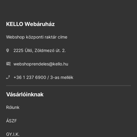
KELLO Webáruház
Webshop központi raktár címe
2225 Üllő, Zöldmező út. 2.
webshoprendeles@kello.hu
+36 1 237 6900 / 3-as mellék
Vásárlóinknak
Rólunk
ÁSZF
GY.I.K.