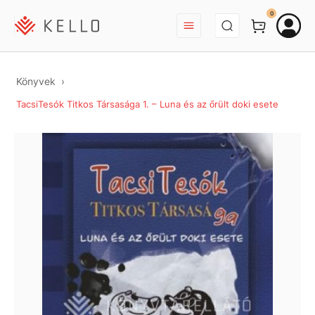
BEJELENTKEZÉS
0
Könyvek
TacsiTesók Titkos Társasága 1. – Luna és az őrült doki esete