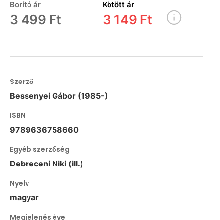
Borító ár
Kötött ár
3 499 Ft
3 149 Ft
Szerző
Bessenyei Gábor (1985-)
ISBN
9789636758660
Egyéb szerzőség
Debreceni Niki (ill.)
Nyelv
magyar
Megjelenés éve