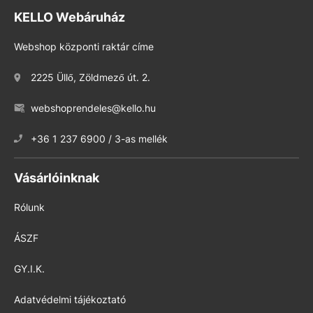
KELLO Webáruház
Webshop központi raktár címe
2225 Üllő, Zöldmező út. 2.
webshoprendeles@kello.hu
+36 1 237 6900 / 3-as mellék
Vásárlóinknak
Rólunk
ÁSZF
GY.I.K.
Adatvédelmi tájékoztató