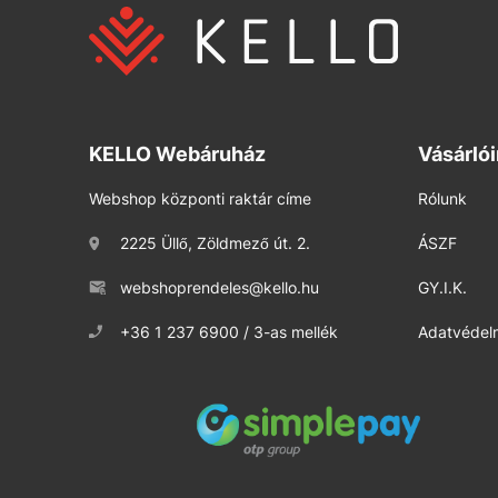
KELLO Webáruház
Vásárló
Webshop központi raktár címe
Rólunk
2225 Üllő, Zöldmező út. 2.
ÁSZF
webshoprendeles@kello.hu
GY.I.K.
+36 1 237 6900 / 3-as mellék
Adatvédelm