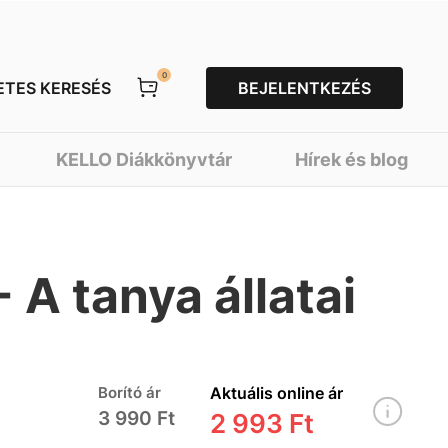
0
ETES KERESÉS
BEJELENTKEZÉS
KELLO Diákkönyvtár
Hírek és blog
 A tanya állatai
Borító ár
Aktuális online ár
3 990 Ft
2 993 Ft