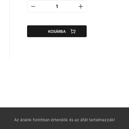
a
KOSÁRBA
Az áraink forintban értendők és az áfát tartalmazzák!