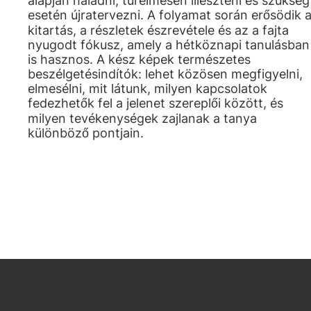
alapján haladni, türelmesen illeszteni és szükség
esetén újratervezni. A folyamat során erősödik 
kitartás, a részletek észrevétele és az a fajta
nyugodt fókusz, amely a hétköznapi tanulásban
is hasznos. A kész képek természetes
beszélgetésindítók: lehet közösen megfigyelni,
elmesélni, mit látunk, milyen kapcsolatok
fedezhetők fel a jelenet szereplői között, és
milyen tevékenységek zajlanak a tanya
különböző pontjain.