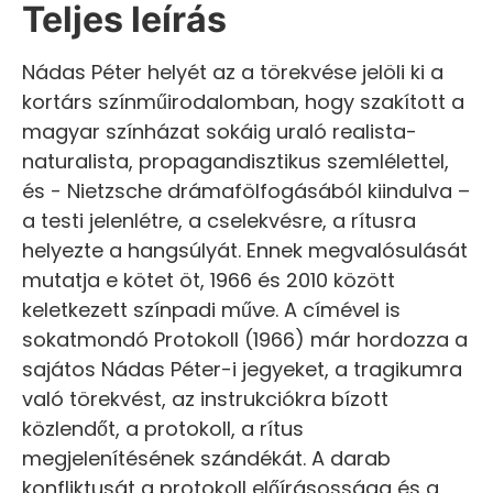
Teljes leírás
Nádas Péter helyét az a törekvése jelöli ki a
kortárs színműirodalomban, hogy szakított a
magyar színházat sokáig uraló realista-
naturalista, propagandisztikus szemlélettel,
és - Nietzsche drámafölfogásából kiindulva –
a testi jelenlétre, a cselekvésre, a rítusra
helyezte a hangsúlyát. Ennek megvalósulását
mutatja e kötet öt, 1966 és 2010 között
keletkezett színpadi műve. A címével is
sokatmondó Protokoll (1966) már hordozza a
sajátos Nádas Péter-i jegyeket, a tragikumra
való törekvést, az instrukciókra bízott
közlendőt, a protokoll, a rítus
megjelenítésének szándékát. A darab
konfliktusát a protokoll előírásossága és a