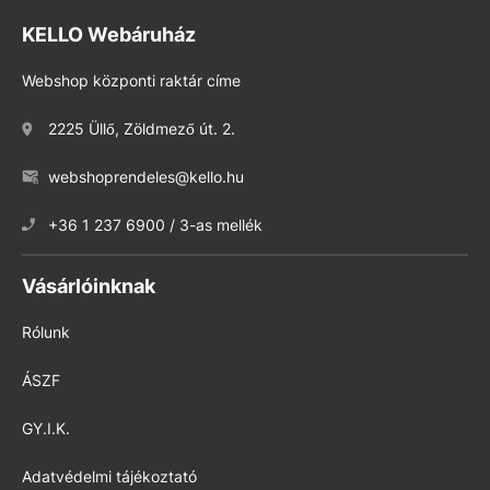
KELLO Webáruház
Webshop központi raktár címe
2225 Üllő, Zöldmező út. 2.
webshoprendeles@kello.hu
+36 1 237 6900 / 3-as mellék
Vásárlóinknak
Rólunk
ÁSZF
GY.I.K.
Adatvédelmi tájékoztató