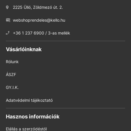
2225 Üllő, Zöldmező út. 2.
webshoprendeles@kello.hu
+36 1 237 6900 / 3-as mellék
Vásárlóinknak
Rólunk
ÁSZF
GY.I.K.
Adatvédelmi tájékoztató
Hasznos információk
Elállás a szerződéstől