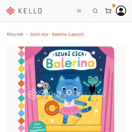
BEJELENTKEZÉS
0
Könyvek
Szuki cica - Balerina (Lapozó)