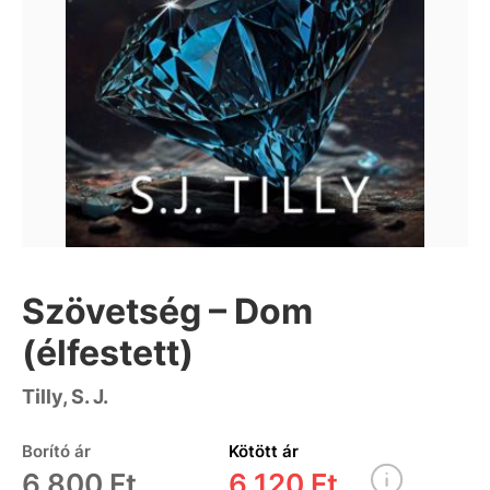
Szövetség – Dom
(élfestett)
Tilly, S. J.
Borító ár
Kötött ár
6 800 Ft
6 120 Ft