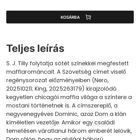
KOSÁRBA
Teljes leírás
S. J. Tilly folytatja sötét színekkel megfestett
maffiarománcait. A Szövetség címet viselő
regénysorozat előzményeiben (Nero,
202510211; King, 2025263179) kirajzolódó
kegyetlen chicagói maffia világa a színtere a
mostani történetnek is. A címszereplő, a
negyvenegyéves Dominic, azaz Dom a klán
kíméletlen vezetője. Amikor egy családi
temetésen váratlanul három emberét lelövik,
Dom rájön, hogy az alvilági háború