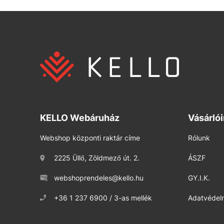
KELLO Webáruház
Vásárló
Webshop központi raktár címe
Rólunk
2225 Üllő, Zöldmező út. 2.
ÁSZF
webshoprendeles@kello.hu
GY.I.K.
+36 1 237 6900 / 3-as mellék
Adatvédelm