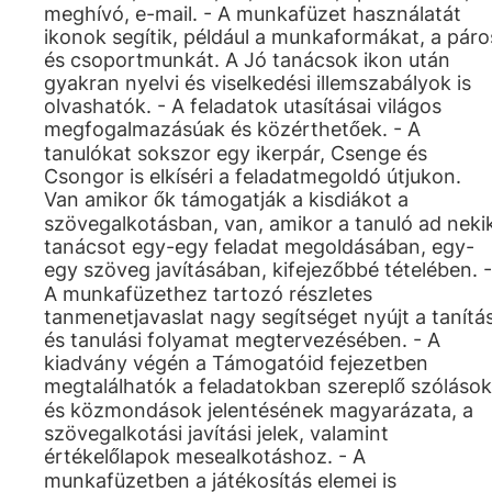
meghívó, e-mail. - A munkafüzet használatát
ikonok segítik, például a munkaformákat, a páro
és csoportmunkát. A Jó tanácsok ikon után
gyakran nyelvi és viselkedési illemszabályok is
olvashatók. - A feladatok utasításai világos
megfogalmazásúak és közérthetőek. - A
tanulókat sokszor egy ikerpár, Csenge és
Csongor is elkíséri a feladatmegoldó útjukon.
Van amikor ők támogatják a kisdiákot a
szövegalkotásban, van, amikor a tanuló ad neki
tanácsot egy-egy feladat megoldásában, egy-
egy szöveg javításában, kifejezőbbé tételében. -
A munkafüzethez tartozó részletes
tanmenetjavaslat nagy segítséget nyújt a tanítás
és tanulási folyamat megtervezésében. - A
kiadvány végén a Támogatóid fejezetben
megtalálhatók a feladatokban szereplő szólások
és közmondások jelentésének magyarázata, a
szövegalkotási javítási jelek, valamint
értékelőlapok mesealkotáshoz. - A
munkafüzetben a játékosítás elemei is