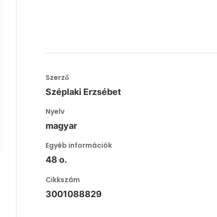
Szerző
Széplaki Erzsébet
Nyelv
magyar
Egyéb információk
48 o.
Cikkszám
3001088829