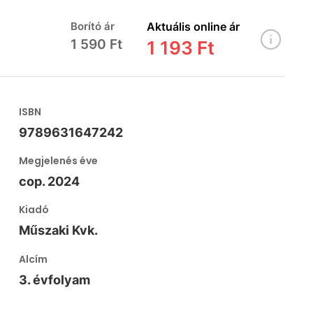
Borító ár
Aktuális online ár
1 590 Ft
1 193 Ft
ISBN
9789631647242
Megjelenés éve
cop. 2024
Kiadó
Műszaki Kvk.
Alcím
3. évfolyam