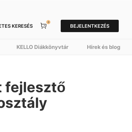
0
ETES KERESÉS
BEJELENTKEZÉS
KELLO Diákkönyvtár
Hírek és blog
 fejlesztő
osztály