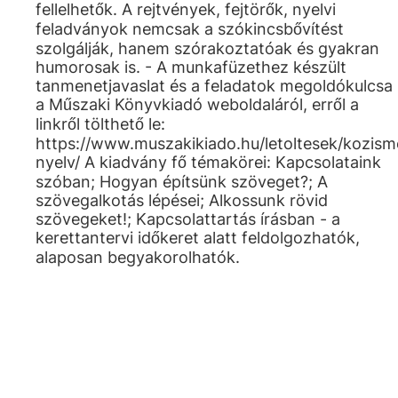
fellelhetők. A rejtvények, fejtörők, nyelvi
feladványok nemcsak a szókincsbővítést
szolgálják, hanem szórakoztatóak és gyakran
humorosak is. - A munkafüzethez készült
tanmenetjavaslat és a feladatok megoldókulcsa
a Műszaki Könyvkiadó weboldaláról, erről a
linkről tölthető le:
https://www.muszakikiado.hu/letoltesek/kozis
nyelv/ A kiadvány fő témakörei: Kapcsolataink
szóban; Hogyan építsünk szöveget?; A
szövegalkotás lépései; Alkossunk rövid
szövegeket!; Kapcsolattartás írásban - a
kerettantervi időkeret alatt feldolgozhatók,
alaposan begyakorolhatók.