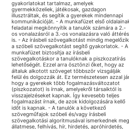
gyakorlatokat tartalmaz, amelyek
gyermekközeliek, játékosak, gazdagon
illusztráltak, és segítik a gyerekek mindennapi
kommunikációját. - A munkafüzet első oldalaina
feladatai megkönnyítik a tanulók számára a 2.-
os vonalazásról a 3.-os vonalazásra való áttérés
is. - Az írásbeli szövegalkotást mindig megelőzik
a szóbeli szövegalkotást segítő gyakorlatok. - A
munkafüzet biztosítja az írásbeli
szövegalkotáskor a tanulóknak a piszkozatírás
lehetőségét. Ezzel arra ösztönzi őket, hogy az
általuk alkotott szöveget többször vizsgálják
felül és dolgozzák át. Ez természetesen azzal jár
hogy a gyerekek több fogalmazásváltozatot
(piszkozatot) is írnak, amelyekről társaiktól is
visszajelzéseket kapnak. Így kevesebb teljes
fogalmazást írnak, de azok kidolgozására kellő
időt is kapnak. - A tanulók a következő
szövegműfajok szóbeli és/vagy írásbeli
szövegalkotási algoritmusával ismerkednek meg
állatmese, felhívás, hír, hirdetés, apróhirdetés,