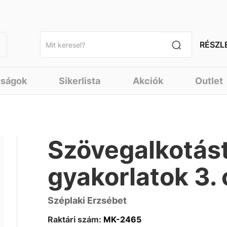
RÉSZL
nságok
Sikerlista
Akciók
Outlet
Szövegalkotást
gyakorlatok 3. 
Széplaki Erzsébet
Raktári szám:
MK-2465