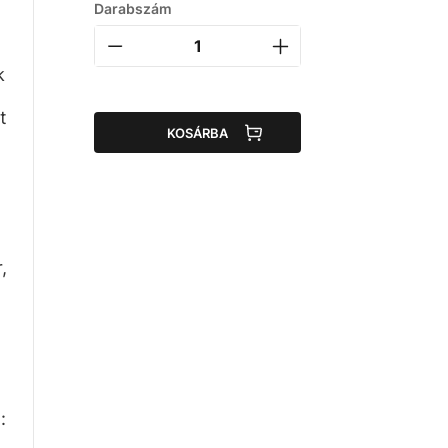
Darabszám
k
t
KOSÁRBA
,
: