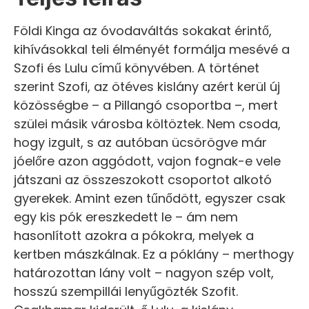
Földi Kinga az óvodaváltás sokakat érintő,
kihívásokkal teli élményét formálja mesévé a
Szofi és Lulu című könyvében. A történet
szerint Szofi, az ötéves kislány azért kerül új
közösségbe – a Pillangó csoportba –, mert
szülei másik városba költöztek. Nem csoda,
hogy izgult, s az autóban ücsörögve már
jóelőre azon aggódott, vajon fognak-e vele
játszani az összeszokott csoportot alkotó
gyerekek. Amint ezen tűnődött, egyszer csak
egy kis pók ereszkedett le – ám nem
hasonlított azokra a pókokra, melyek a
kertben mászkálnak. Ez a póklány – merthogy
határozottan lány volt – nagyon szép volt,
hosszú szempillái lenyűgözték Szofit.