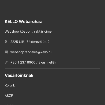
KELLO Webáruház
Webshop központi raktár címe
2225 Üllő, Zöldmező út. 2.
webshoprendeles@kello.hu
+36 1 237 6900 / 3-as mellék
Vásárlóinknak
Rólunk
ÁSZF