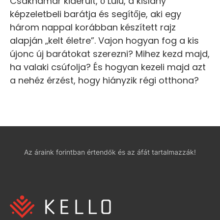
Csakhamar kiderült, ő Lulu, a kislány
képzeletbeli barátja és segítője, aki egy
három nappal korábban készített rajz
alapján „kelt életre”. Vajon hogyan fog a kis
újonc új barátokat szerezni? Mihez kezd majd,
ha valaki csúfolja? És hogyan kezeli majd azt
a nehéz érzést, hogy hiányzik régi otthona?
Az áraink forintban értendők és az áfát tartalmazzák!