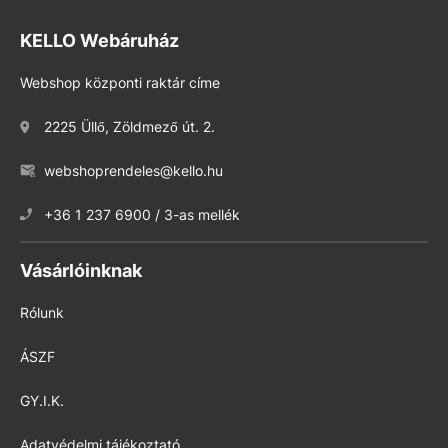
KELLO Webáruház
Webshop központi raktár címe
2225 Üllő, Zöldmező út. 2.
webshoprendeles@kello.hu
+36 1 237 6900 / 3-as mellék
Vásárlóinknak
Rólunk
ÁSZF
GY.I.K.
Adatvédelmi tájékoztató