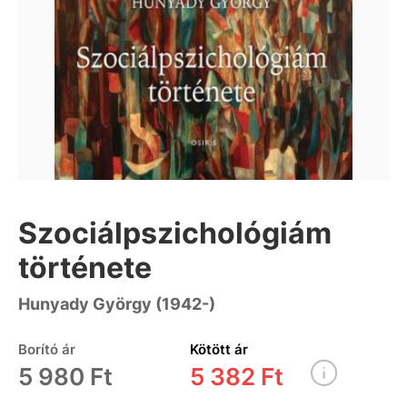
Szociálpszichológiám
története
Hunyady György (1942-)
Borító ár
Kötött ár
5 980 Ft
5 382 Ft