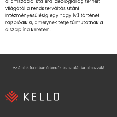
államszocialista éra ideológiailag terhelt
világától a rendszerváltás utáni
intézményesülésig egy nagy ívű történet
rajzolódik ki, amelynek tétje túlmutatnak a
diszciplína keretein.
Az áraink forintban értendők és az áfát tartalmazzák!