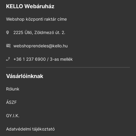
KELLO Webáruház
Webshop központi raktár címe
2225 Üllő, Zöldmező út. 2.
webshoprendeles@kello.hu
+36 1 237 6900 / 3-as mellék
Vásárlóinknak
Rólunk
ÁSZF
GY.I.K.
Adatvédelmi tájékoztató