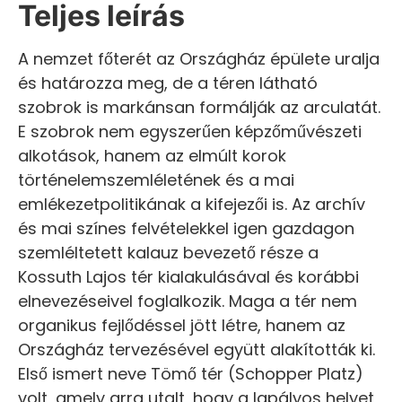
Teljes leírás
A nemzet főterét az Országház épülete uralja
és határozza meg, de a téren látható
szobrok is markánsan formálják az arculatát.
E szobrok nem egyszerűen képzőművészeti
alkotások, hanem az elmúlt korok
történelemszemléletének és a mai
emlékezetpolitikának a kifejezői is. Az archív
és mai színes felvételekkel igen gazdagon
szemléltetett kalauz bevezető része a
Kossuth Lajos tér kialakulásával és korábbi
elnevezéseivel foglalkozik. Maga a tér nem
organikus fejlődéssel jött létre, hanem az
Országház tervezésével együtt alakították ki.
Első ismert neve Tömő tér (Schopper Platz)
volt, amely arra utalt, hogy a lapályos helyet