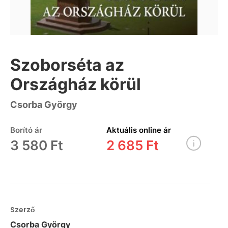
Szoborséta az
Országház körül
Csorba György
Borító ár
Aktuális online ár
3 580 Ft
2 685 Ft
Szerző
Csorba György