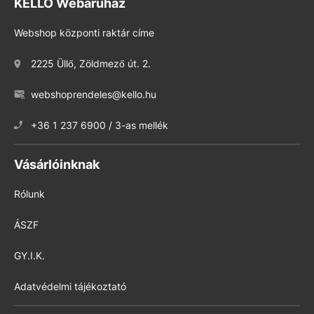
KELLO Webáruház
Webshop központi raktár címe
2225 Üllő, Zöldmező út. 2.
webshoprendeles@kello.hu
+36 1 237 6900 / 3-as mellék
Vásárlóinknak
Rólunk
ÁSZF
GY.I.K.
Adatvédelmi tájékoztató