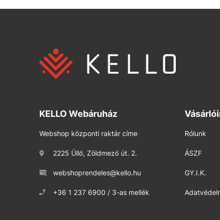
KELLO Webáruház
Vásárló
Webshop központi raktár címe
Rólunk
2225 Üllő, Zöldmező út. 2.
ÁSZF
webshoprendeles@kello.hu
GY.I.K.
+36 1 237 6900 / 3-as mellék
Adatvédelm