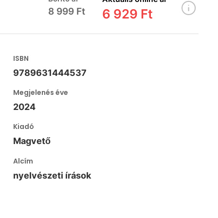
8 999 Ft
6 929 Ft
ISBN
9789631444537
Megjelenés éve
2024
Kiadó
Magvető
Alcím
nyelvészeti írások