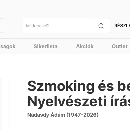
RÉSZL
nságok
Sikerlista
Akciók
Outlet
Szmoking és b
Nyelvészeti ír
Nádasdy Ádám (1947-2026)