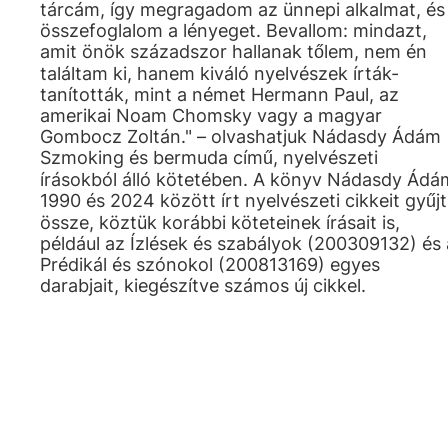
tárcám, így megragadom az ünnepi alkalmat, és
összefoglalom a lényeget. Bevallom: mindazt,
amit önök századszor hallanak tőlem, nem én
találtam ki, hanem kiváló nyelvészek írták-
tanították, mint a német Hermann Paul, az
amerikai Noam Chomsky vagy a magyar
Gombocz Zoltán." – olvashatjuk Nádasdy Ádám
Szmoking és bermuda című, nyelvészeti
írásokból álló kötetében. A könyv Nádasdy Ádá
1990 és 2024 között írt nyelvészeti cikkeit gyűjt
össze, köztük korábbi köteteinek írásait is,
például az Ízlések és szabályok (200309132) és 
Prédikál és szónokol (200813169) egyes
darabjait, kiegészítve számos új cikkel.