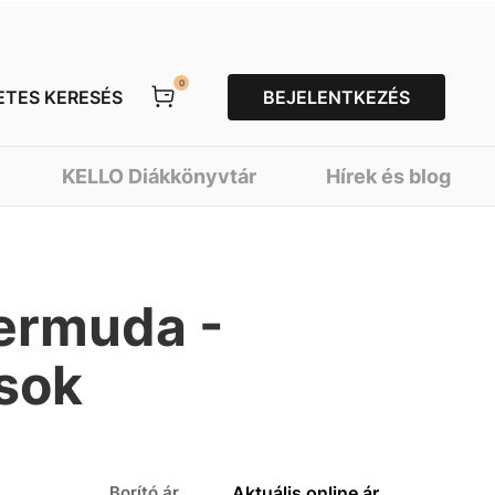
0
ETES KERESÉS
BEJELENTKEZÉS
KELLO Diákkönyvtár
Hírek és blog
ermuda -
ások
Borító ár
Aktuális online ár