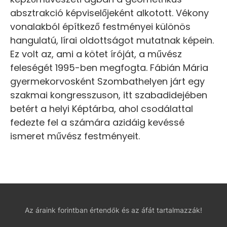
absztrakció képviselőjeként alkotott. Vékony
vonalakból építkező festményei különös
hangulatú, lírai oldottságot mutatnak képein.
Ez volt az, ami a kötet íróját, a művész
feleségét 1995-ben megfogta. Fábián Mária
gyermekorvosként Szombathelyen járt egy
szakmai kongresszuson, itt szabadidejében
betért a helyi Képtárba, ahol csodálattal
fedezte fel a számára azidáig kevéssé
ismeret művész festményeit.
Az áraink forintban értendők és az áfát tartalmazzák!