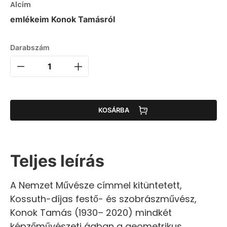
Alcím
emlékeim Konok Tamásról
Darabszám
KOSÁRBA
Teljes leírás
A Nemzet Művésze címmel kitüntetett,
Kossuth-díjas festő- és szobrászművész,
Konok Tamás (1930– 2020) mindkét
képzőművészeti ágban a geometrikus