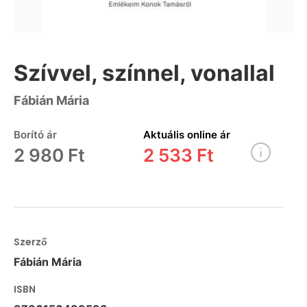
Szívvel, színnel, vonallal
Fábián Mária
Borító ár
Aktuális online ár
2 980 Ft
2 533 Ft
Szerző
Fábián Mária
ISBN