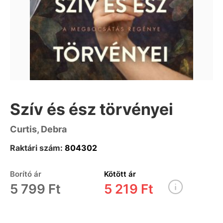
Szív és ész törvényei
Curtis, Debra
Raktári szám:
804302
Borító ár
Kötött ár
5 799 Ft
5 219 Ft