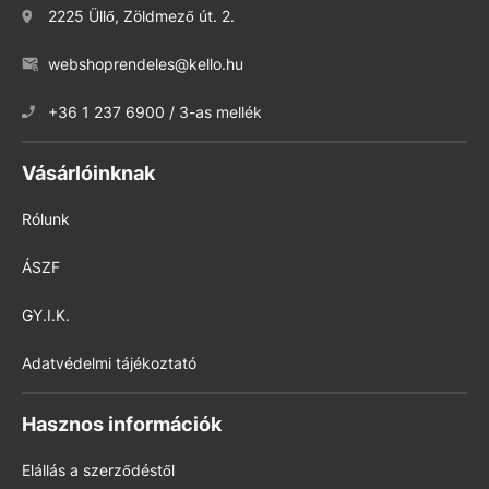
2225 Üllő, Zöldmező út. 2.
webshoprendeles@kello.hu
+36 1 237 6900 / 3-as mellék
Vásárlóinknak
Rólunk
ÁSZF
GY.I.K.
Adatvédelmi tájékoztató
Hasznos információk
Elállás a szerződéstől