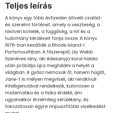
Teljes leírás
A könyv egy több évtizeden átívelő család-
és szerelmi történet, amely a veszteség, a
testvéri kötelék, a függőség, a hit és a
tudomány kérdéseit fonja össze. A könyv
1976-ban kezdődik a Rhode Island-i
Portsmouthban. A főszereplő, Lily Webb
tizenéves lány, aki édesanyja korai halála
után próbálja újra megtalálni a helyét a
világban. A gyász nemcsak őt, hanem húgát,
Jane-t is mélyen megviseli, aki rendkívüli
intelligenciával rendelkezik, különösen a
matematika és a fizika érdekli, ám
ugyanakkor érzelmileg sérülékeny, és
fokozatosan egyre önpusztítóbb viselkedést