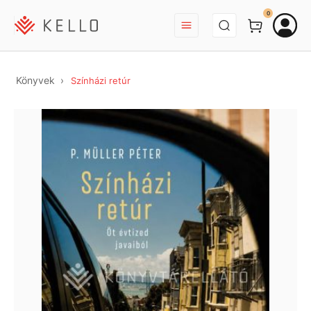
BEJELENTKEZÉS
0
Könyvek
Színházi retúr