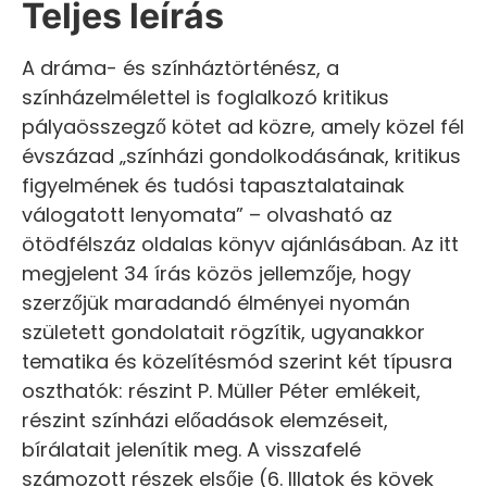
Teljes leírás
A dráma- és színháztörténész, a
színházelmélettel is foglalkozó kritikus
pályaösszegző kötet ad közre, amely közel fél
évszázad „színházi gondolkodásának, kritikus
figyelmének és tudósi tapasztalatainak
válogatott lenyomata” – olvasható az
ötödfélszáz oldalas könyv ajánlásában. Az itt
megjelent 34 írás közös jellemzője, hogy
szerzőjük maradandó élményei nyomán
született gondolatait rögzítik, ugyanakkor
tematika és közelítésmód szerint két típusra
oszthatók: részint P. Müller Péter emlékeit,
részint színházi előadások elemzéseit,
bírálatait jelenítik meg. A visszafelé
számozott részek elsője (6. Illatok és kövek