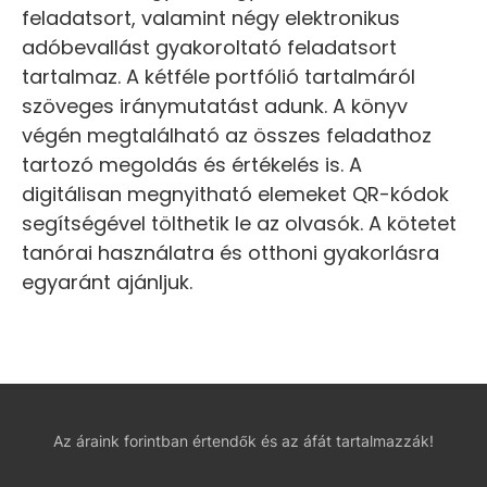
feladatsort, valamint négy elektronikus
adóbevallást gyakoroltató feladatsort
tartalmaz. A kétféle portfólió tartalmáról
szöveges iránymutatást adunk. A könyv
végén megtalálható az összes feladathoz
tartozó megoldás és értékelés is. A
digitálisan megnyitható elemeket QR-kódok
segítségével tölthetik le az olvasók. A kötetet
tanórai használatra és otthoni gyakorlásra
egyaránt ajánljuk.
Az áraink forintban értendők és az áfát tartalmazzák!