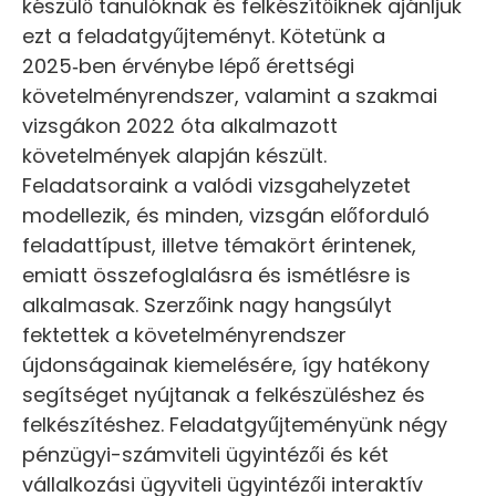
készülő tanulóknak és felkészítőiknek ajánljuk
ezt a feladatgyűjteményt. Kötetünk a
2025‑ben érvénybe lépő érettségi
követelményrendszer, valamint a szakmai
vizsgákon 2022 óta alkalmazott
követelmények alapján készült.
Feladatsoraink a valódi vizsgahelyzetet
modellezik, és minden, vizsgán előforduló
feladattípust, illetve témakört érintenek,
emiatt összefoglalásra és ismétlésre is
alkalmasak. Szerzőink nagy hangsúlyt
fektettek a követelményrendszer
újdonságainak kiemelésére, így hatékony
segítséget nyújtanak a felkészüléshez és
felkészítéshez. Feladatgyűjteményünk négy
pénzügyi-számviteli ügyintézői és két
vállalkozási ügyviteli ügyintézői interaktív