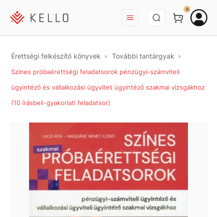
BEJELENTKEZÉS
0
Érettségi felkészítő könyvek
További tantárgyak
Színes próbaérettségi feladatsorok pénzügyi-számviteli
ügyintéző és vállalkozási ügyviteli ügyintéző szakmai vizsgákhoz
(10 írásbeli-gyakorlati feladatsor)