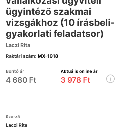
vállalkozási ügyviteli
ügyintéző szakmai
vizsgákhoz (10 írásbeli-
gyakorlati feladatsor)
Laczi Rita
Raktári szám:
MX-1918
Borító ár
Aktuális online ár
4 680 Ft
3 978 Ft
Szerző
Laczi Rita