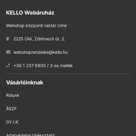
KELLO Webáruház
Webshop központi raktár címe
2225 Üllő, Zöldmező út. 2.
webshoprendeles@kello.hu
+36 1 237 6900 / 3-as mellék
Vásárlóinknak
Rólunk
ÁSZF
GY.I.K.
Adatvédelmi tájékoztató