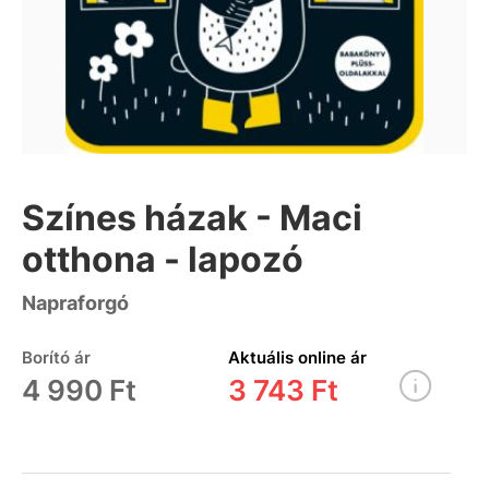
Színes házak - Maci
otthona - lapozó
Napraforgó
Borító ár
Aktuális online ár
4 990 Ft
3 743 Ft