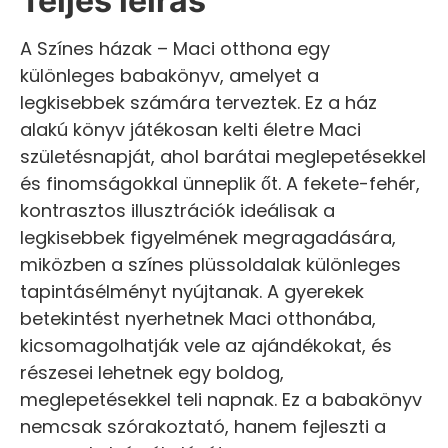
Teljes leírás
A Színes házak – Maci otthona egy
különleges babakönyv, amelyet a
legkisebbek számára terveztek. Ez a ház
alakú könyv játékosan kelti életre Maci
születésnapját, ahol barátai meglepetésekkel
és finomságokkal ünneplik őt. A fekete-fehér,
kontrasztos illusztrációk ideálisak a
legkisebbek figyelmének megragadására,
miközben a színes plüssoldalak különleges
tapintásélményt nyújtanak. A gyerekek
betekintést nyerhetnek Maci otthonába,
kicsomagolhatják vele az ajándékokat, és
részesei lehetnek egy boldog,
meglepetésekkel teli napnak. Ez a babakönyv
nemcsak szórakoztató, hanem fejleszti a