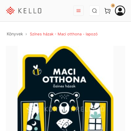
BEJELENTKEZÉS
0
Könyvek
Színes házak - Maci otthona - lapozó