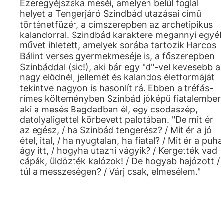
Ezeregyéjszaka meséi, amelyen belül foglal
helyet a Tengerjáró Szindbád utazásai című
történetfüzér, a címszerepben az archetipikus
kalandorral. Szindbád karaktere megannyi egyé
művet ihletett, amelyek sorába tartozik Harcos
Bálint verses gyermekmeséje is, a főszerepben
Szinbáddal (sic!), aki bár egy "d"-vel kevesebb a
nagy elődnél, jellemét és kalandos életformáját
tekintve nagyon is hasonlít rá. Ebben a tréfás-
rímes költeményben Szinbád jóképű fiatalember
aki a mesés Bagdadban él, egy csodaszép,
datolyaligettel körbevett palotában. "De mit ér
az egész, / ha Szinbád tengerész? / Mit ér a jó
étel, ital, / ha nyugtalan, ha fiatal? / Mit ér a puh
ágy itt, / hogyha utazni vágyik? / Kergették vad
cápák, üldözték kalózok! / De hogyab hajózott /
túl a messzeségen? / Várj csak, elmesélem."