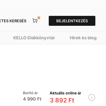
0
ETES KERESÉS
BEJELENTKEZÉS
KELLO Diákkönyvtár
Hírek és blog
Borító ár
Aktuális online ár
4 990 Ft
3 892 Ft