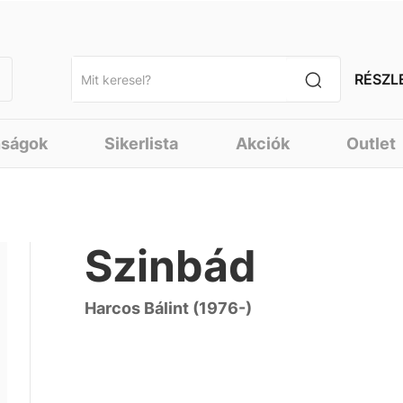
RÉSZL
nságok
Sikerlista
Akciók
Outlet
Szinbád
Harcos Bálint (1976-)