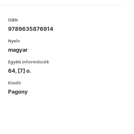
ISBN
9789635876914
Nyelv
magyar
Egyéb információk
64, [7] o.
Kiadó
Pagony