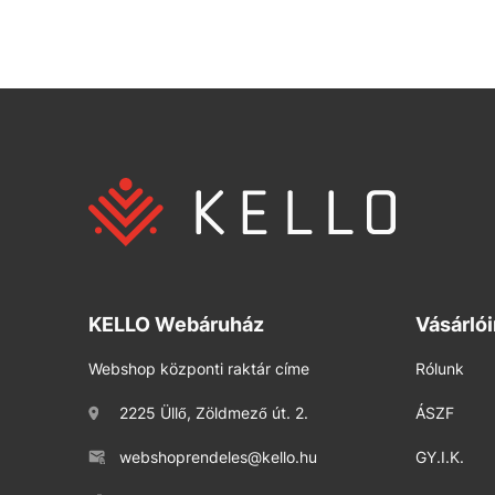
KELLO Webáruház
Vásárló
Webshop központi raktár címe
Rólunk
2225 Üllő, Zöldmező út. 2.
ÁSZF
webshoprendeles@kello.hu
GY.I.K.