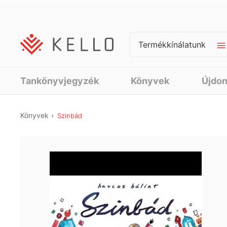
Termékkínálatunk
Tankönyvjegyzék
Könyvek
Újdo
Könyvek
Szinbád