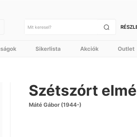
RÉSZL
nságok
Sikerlista
Akciók
Outlet
Szétszórt elmé
Máté Gábor (1944-)