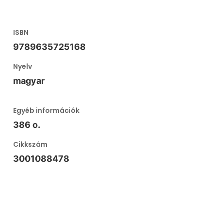
ISBN
9789635725168
Nyelv
magyar
Egyéb információk
386 o.
Cikkszám
3001088478