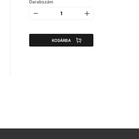
Darabszám
KOSÁRBA