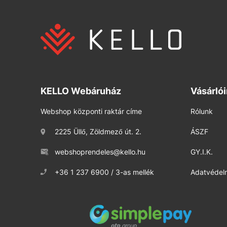
KELLO Webáruház
Vásárló
Webshop központi raktár címe
Rólunk
2225 Üllő, Zöldmező út. 2.
ÁSZF
webshoprendeles@kello.hu
GY.I.K.
+36 1 237 6900 / 3-as mellék
Adatvédelm