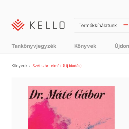
Termékkínálatunk
Tankönyvjegyzék
Könyvek
Újdo
Könyvek
Szétszórt elmék (Új kiadás)