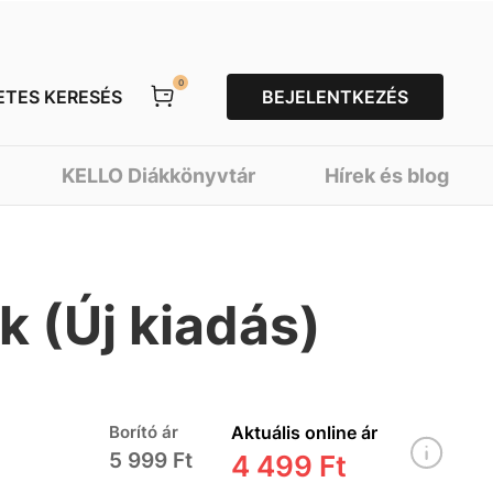
0
ETES KERESÉS
BEJELENTKEZÉS
KELLO Diákkönyvtár
Hírek és blog
k (Új kiadás)
Borító ár
Aktuális online ár
5 999 Ft
4 499 Ft